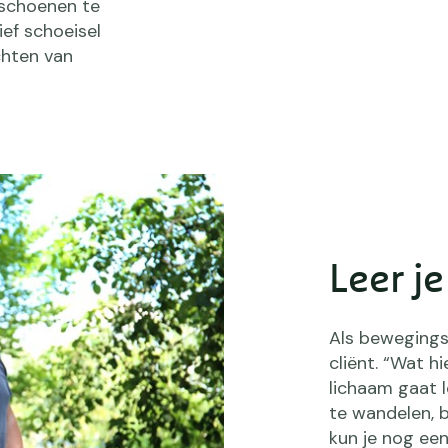
e schoenen te
ief schoeisel
chten van
Leer je
Als bewegings
cliënt. “Wat hi
lichaam gaat 
te wandelen, b
kun je nog een