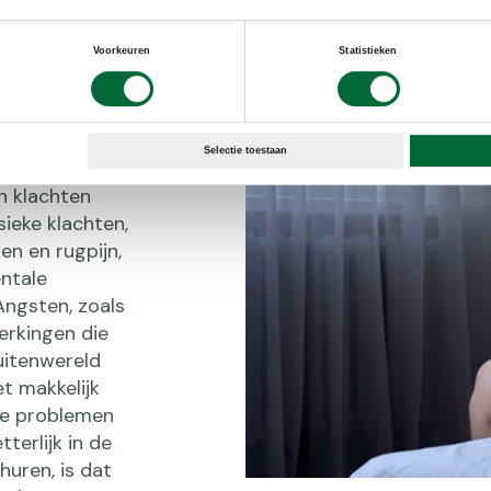
Voorkeuren
Statistieken
n
Selectie toestaan
n klachten
sieke klachten,
en en rugpijn,
ntale
Angsten, zoals
erkingen die
uitenwereld
et makkelijk
he problemen
terlijk in de
huren, is dat