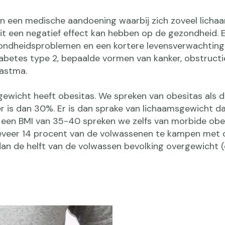
van een medische aandoening waarbij zich zoveel licha
t een negatief effect kan hebben op de gezondheid. E
ondheidsproblemen en een kortere levensverwachting
iabetes type 2, bepaalde vormen van kanker, obstruct
 astma.
gewicht heeft obesitas. We spreken van obesitas als d
r is dan 30%. Er is dan sprake van lichaamsgewicht d
j een BMI van 35-40 spreken we zelfs van morbide obe
eveer 14 procent van de volwassenen te kampen met o
an de helft van de volwassen bevolking overgewicht 