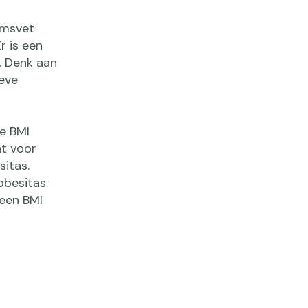
amsvet
r is een
. Denk aan
ieve
e BMI
at voor
sitas.
besitas.
(een BMI