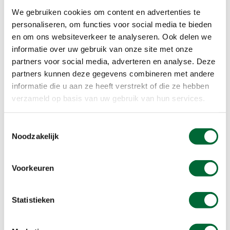
We gebruiken cookies om content en advertenties te
personaliseren, om functies voor social media te bieden
en om ons websiteverkeer te analyseren. Ook delen we
Investeer op de lange termijn
informatie over uw gebruik van onze site met onze
Meteen hieruit voort vloeit het kijken naar de
partners voor social media, adverteren en analyse. Deze
lange termijn. “Onze cliënten geven we een simpel
partners kunnen deze gegevens combineren met andere
rekensommetje,” legt Titia uit. “Stel dat je iedere
informatie die u aan ze heeft verstrekt of die ze hebben
verzameld op basis van uw gebruik van hun services.
dag heel precies je calorieën eet en verbruikt. Dan
zou je op jaarbasis exact op hetzelfde gewicht
blijven. Voeg nu dagelijks een pepermuntje van 20
Toestemmingsselectie
Noodzakelijk
calorieën toe aan je voeding. Op een dag en op
een week zie je hier niets van terug. Maar iedere
dag een pepermuntje betekent op jaarbasis een
Voorkeuren
extra calorie-inname van ruim 7000 calorieën.
Dat is meer dan genoeg om na een jaar een kilo
Statistieken
zwaarder te zijn. Omgekeerd kun je dan ook
berekenen dat door meer calorieën te
verbranden, je meer af kunt vallen, zonder al te