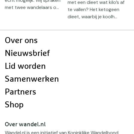
écht mogelijk. Wij spraken
.
met een dieet wat kilo’s af
met twee wandelaars o...
om
te vallen? Het ketogeen
dieet, waarbij je koolh...
Doormat
Over ons
navigatie
Nieuwsbrief
Lid worden
Samenwerken
Partners
Shop
Over wandel.nl
Wandel.nl is een initiatief van Koninklijke Wandelbond