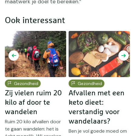
maatwerk je doel te bereiken.”
Ook interessant
Gezondheid
Gezondheid
Zij vielen ruim 20
Afvallen met een
A
kilo af door te
keto dieet:
w
wandelen
verstandig voor
W
k
wandelaars?
Ruim 20 kilo afvallen door
d
te gaan wandelen: het is
Ben je vol goede moed om
o