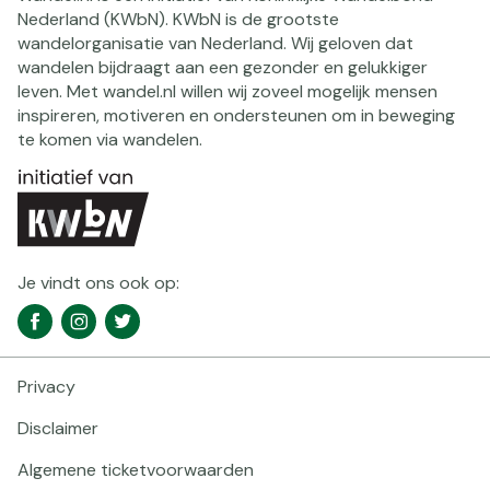
Nederland (KWbN). KWbN is de grootste
wandelorganisatie van Nederland. Wij geloven dat
wandelen bijdraagt aan een gezonder en gelukkiger
leven. Met wandel.nl willen wij zoveel mogelijk mensen
inspireren, motiveren en ondersteunen om in beweging
te komen via wandelen.
Je vindt ons ook op:
Social
Facebook
Instagram
Twitter
media
navigatie
Privacy
Footer
navigatie
Disclaimer
Algemene ticketvoorwaarden