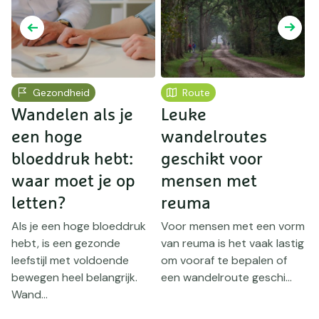
Gezondheid
Route
Wandelen als je
Leuke
V
n
een hoge
wandelroutes
bloeddruk hebt:
geschikt voor
waar moet je op
mensen met
r
letten?
reuma
J
l
Als je een hoge bloeddruk
Voor mensen met een vorm
V
hebt, is een gezonde
van reuma is het vaak lastig
b
leefstijl met voldoende
om vooraf te bepalen of
l
bewegen heel belangrijk.
een wandelroute geschi...
T
Wand...
po