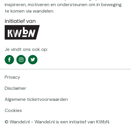
inspireren, motiveren en ondersteunen om in beweging
te komen via wandelen.
Je vindt ons ook op:
Social
Facebook
Instagram
Twitter
media
navigatie
Privacy
Footer
navigatie
Disclaimer
Algemene ticketvoorwaarden
Cookies
© Wandel.nl - Wandel.nl is een initiatief van KWbN.