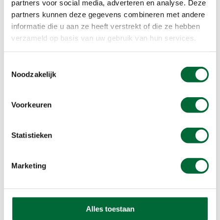
redactie@wandel.nl
. Dan staat jouw verhaal
partners voor social media, adverteren en analyse. Deze
binnenkort wellicht op Wandel.nl.
partners kunnen deze gegevens combineren met andere
informatie die u aan ze heeft verstrekt of die ze hebben
verzameld op basis van uw gebruik van hun services.
Bestel de gids van de Koninklijke
Weg
Toestemmingsselectie
Noodzakelijk
Voorkeuren
Statistieken
Marketing
Alles toestaan