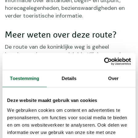
informatie over afstanden, begin- en uitpunt,
horecagelegenheden, bezienswaardigheden en
verder toeristische informatie.
Meer weten over deze route?
De route van de koninklijke weg is geheel
beschreven in onze wandelgids. Kijk in onze shop
voor meer informatie of klik op onderstaande
button.
Toestemming
Details
Over
Maak Wandel.nl nog leuker
Ken jij een mooie wandelroute, waarvan je vindt
Deze website maakt gebruik van cookies
dat deze hier genoemd moet worden? Heb je
We gebruiken cookies om content en advertenties te
deelgenomen aan een wandelevenement en wil je
personaliseren, om functies voor social media te bieden
je ervaringen delen met andere wandelaars?
en om ons websiteverkeer te analyseren. Ook delen we
Stuur je verhaal, foto’s of filmpjes naar
informatie over uw gebruik van onze site met onze