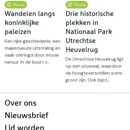
Route
Route
Wandelen langs
Drie historische
k
koninklijke
plekken in
paleizen
Nationaal Park
d
Utrechtse
Een rijke geschiedenis, een
majestueuze uitstraling en
Heuvelrug
W
vaak omringd door mooie
ht
v
De Utrechtse Heuvelrug ligt
natuur. In de buurt v...
b
op een stuwwal, waardoor
H
de hoogteverschillen soms
U
groot zijn. Ook bijzo...
Doormat
Over ons
navigatie
Nieuwsbrief
Lid worden