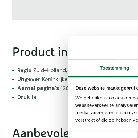
Product informatie
Toestemming
Regio
Zuid-Holland, Utrecht en Gelderland
Uitgever
Koninklijke Wandelbond Nederland (K
Aantal pagina's
128
Deze website maakt gebruik
Druk
1e
We gebruiken cookies om cont
websiteverkeer te analyseren
media, adverteren en analys
verstrekt of die ze hebben v
Aanbevolen producten 
Toestemmingsselectie