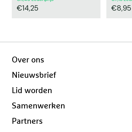
14,25
8,95
Doormat
Over ons
navigatie
Nieuwsbrief
Lid worden
Samenwerken
Partners