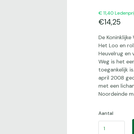
11,40 Ledenpri
14,25
De Koninklijke
Het Loo en ro
Heuvelrug en v
Weg is het ee
toegankelijk 
april 2008 ge
met een licham
Noordeinde met
Aantal