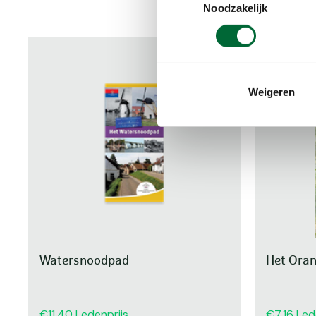
Noodzakelijk
Weigeren
Watersnoodpad
Het Ora
11,40
Ledenprijs
7,16
Led