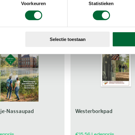
Voorkeuren
Statistieken
Selectie toestaan
nje-Nassaupad
Westerborkpad
enprijs
15,56
Ledenprijs