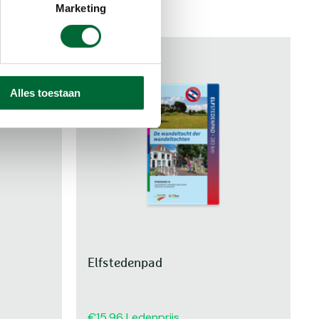
Marketing
Alles toestaan
Elfstedenpad
15,96
Ledenprijs