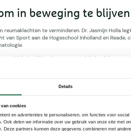
om in beweging te blijven
reumaklachten te verminderen. Dr. Jasmijn Holla legt
Kracht van Sport aan de Hogeschool Inholland en Reade,
matologie.
 vaak hinder bij het bewegen. Toch is het juist voor
g te blijven", zegt dr. Jasmijn Holla. Zij onderzoekt d
onde leefstijl voor mensen met een chronische beper
Details
 van cookies
ent en advertenties te personaliseren, om functies voor social
. Ook delen we informatie over uw gebruik van onze site met on
e. Deze partners kunnen deze gegevens combineren met andere i