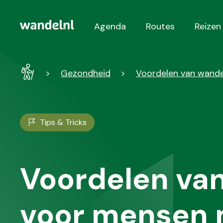
Agenda
Routes
Reizen
Hoofdnavigatie
Wandel
Gezondheid
Voordelen van wandel
-
Home
Tips & Tricks
Voordelen va
voor mensen 