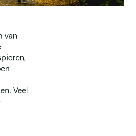
m van
e
spieren,
ben
en. Veel
e