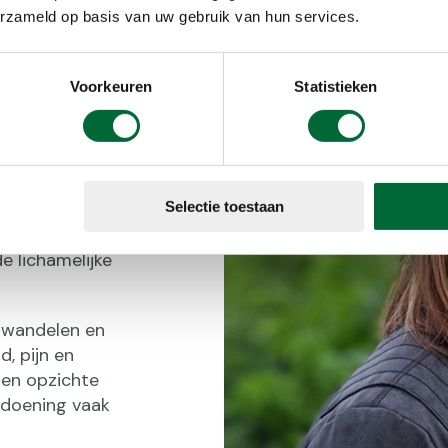
maar
erzameld op basis van uw gebruik van hun services.
Voorkeuren
Statistieken
t is voor
en maar
 makkelijk
Selectie toestaan
 op allerlei
ten en vormen
e lichamelijke
) wandelen en
, pijn en
ten opzichte
ndoening vaak