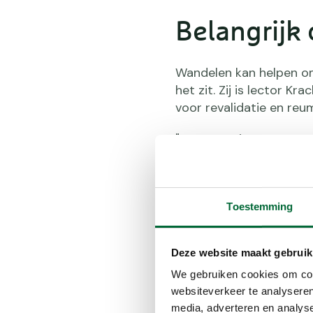
Belangrijk 
Wandelen kan helpen om 
het zit. Zij is lector 
voor revalidatie en reu
"Reumapatiënten ervaren
belangrijk om in bewegin
van bewegen en een gez
reuma.
Toestemming
Deze website maakt gebruik
We gebruiken cookies om cont
websiteverkeer te analyseren
media, adverteren en analys