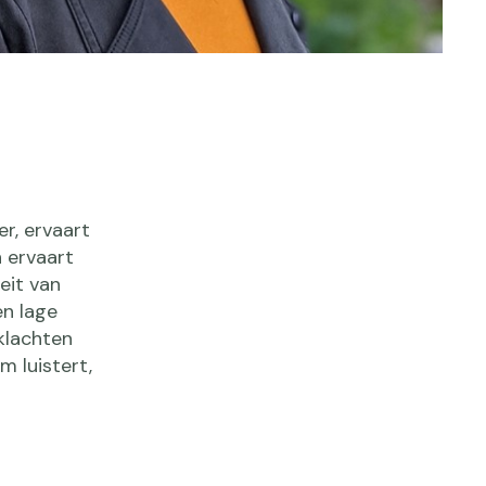
er, ervaart
 ervaart
eit van
en lage
klachten
m luistert,