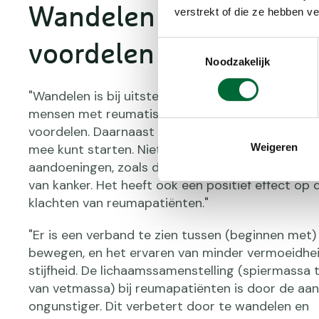
Wandelen kent alleen 
verstrekt of die ze hebben v
Toestemmingsselectie
voordelen
Noodzakelijk
"Wandelen is bij uitstek een activiteit die geschik
mensen met reumatische klachten. Het kent alle
voordelen. Daarnaast is het een activiteit waar je
Weigeren
mee kunt starten. Niet alleen verlaagt het de kans
aandoeningen, zoals diabetes, hart- en vaatziek
van kanker. Het heeft ook een positief effect op d
klachten van reumapatiënten."
"Er is een verband te zien tussen (beginnen met
bewegen, en het ervaren van minder vermoeidheid
stijfheid. De lichaamssamenstelling (spiermassa 
van vetmassa) bij reumapatiënten is door de aa
ongunstiger. Dit verbetert door te wandelen en