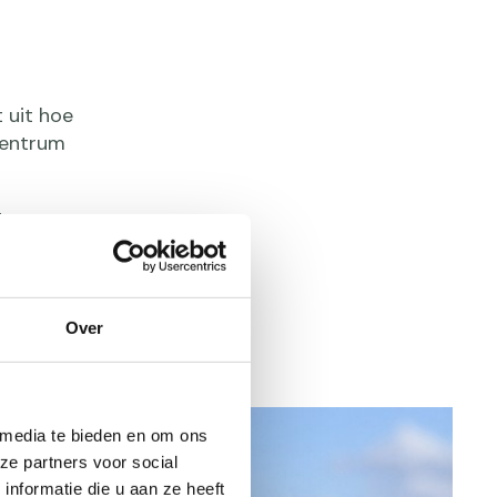
 uit hoe
 centrum
 deze groep
e voordelen
king, zoals
Over
 media te bieden en om ons
ze partners voor social
nformatie die u aan ze heeft