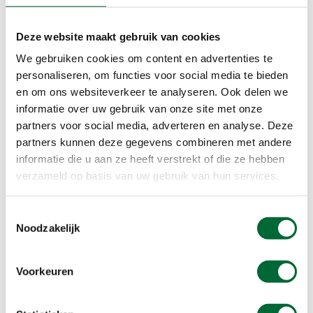
Een kleurrijk vrolijk ontbijtje dat zo klaar staat. Je
kunt hiermee eindeloos variëren door andere
soorten fruit (bijvoorbeeld mango en banaan) te
Deze website maakt gebruik van cookies
gebruiken of de garnering af te wisselen.
We gebruiken cookies om content en advertenties te
Ingrediënten:
personaliseren, om functies voor social media te bieden
en om ons websiteverkeer te analyseren. Ook delen we
250 ml volle kwark
informatie over uw gebruik van onze site met onze
50 gr bevroren blauwe bessen
partners voor social media, adverteren en analyse. Deze
50 gr bevroren frambozen
partners kunnen deze gegevens combineren met andere
5 el granola of muesli
informatie die u aan ze heeft verstrekt of die ze hebben
verzameld op basis van uw gebruik van hun services.
Garnering: vruchten, chia zaad, lijnzaad,
kokosrasp, pitten en zaden, nootjes
Toestemmingsselectie
Bereiden:
Noodzakelijk
Doe de kwark en het bevroren fruit in een blender
en mix het tot een glad geheel. Schep dit in een
Voorkeuren
kommetje en garneer met granola en de toppings
naar keuze.