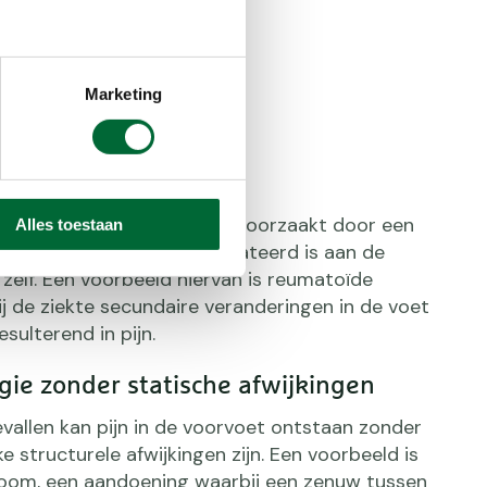
Marketing
 metatarsalgie
gorie wordt de disbalans veroorzaakt door een
Alles toestaan
ning, die niet direct gerelateerd is aan de
zelf. Een voorbeeld hiervan is reumatoïde
bij de ziekte secundaire veranderingen in de voet
esulterend in pijn.
gie zonder statische afwijkingen
vallen kan pijn in de voorvoet ontstaan zonder
ke structurele afwijkingen zijn. Een voorbeeld is
oom, een aandoening waarbij een zenuw tussen