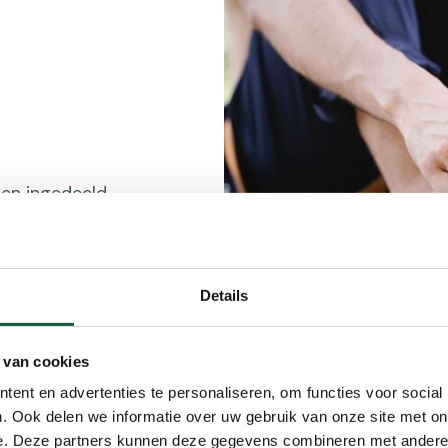
en ingedeeld,
 Hieronder
Details
sen de druk
un vermogen
 van cookies
ge activiteit,
ent en advertenties te personaliseren, om functies voor social
gevoeligheid
(Foto: © Pexels)
. Ook delen we informatie over uw gebruik van onze site met on
e. Deze partners kunnen deze gegevens combineren met andere i