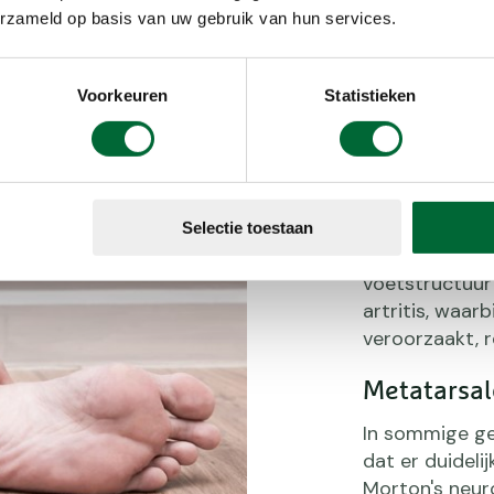
erzameld op basis van uw gebruik van hun services.
Voorkeuren
Statistieken
Secundaire
Bij deze cate
Selectie toestaan
externe aandoe
voetstructuur 
artritis, waar
veroorzaakt, r
Metatarsal
In sommige ge
dat er duidelij
Morton's neur