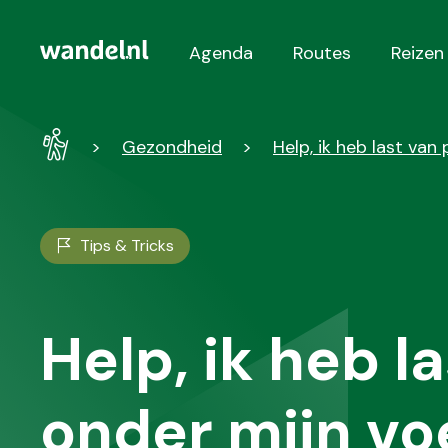
Agenda
Routes
Reizen
Hoofdnavigatie
Wandel
Gezondheid
Help, ik heb last van 
-
Home
Tips & Tricks
Help, ik heb la
onder mijn vo