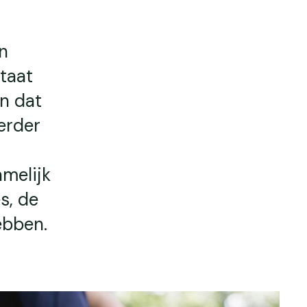
n
taat
en dat
erder
melijk
s, de
ebben.