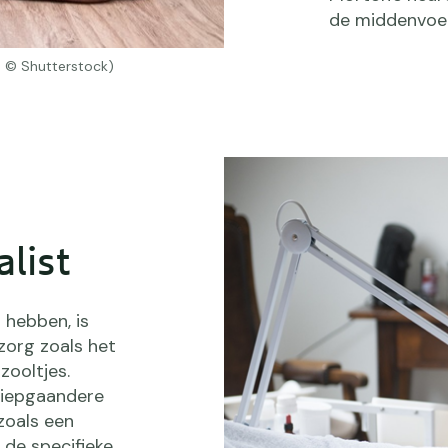
de middenvoet
o: © Shutterstock)
alist
 hebben, is
zorg zoals het
zooltjes.
 diepgaandere
zoals een
 de specifieke