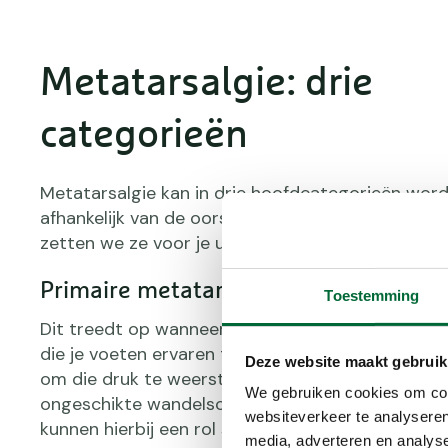
Metatarsalgie: drie
categorieën
Metatarsalgie kan in drie hoofdcategorieën word
afhankelijk van de oorsprong en aard van de pijn.
zetten we ze voor je uiteen.
Primaire metatarsalgie
Toestemming
Dit treedt op wanneer er een onevenwicht is tus
die je voeten ervaren tijdens het wandelen en h
Deze website maakt gebruik
om die druk te weerstaan. Factoren zoals langduri
We gebruiken cookies om cont
ongeschikte wandelschoenen, of een natuurlijke 
websiteverkeer te analyseren
kunnen hierbij een rol spelen.
media, adverteren en analys