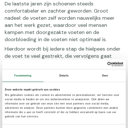
De laatste jaren zijn schoenen steeds
comfortabeler en zachter geworden. Groot
nadeel: de voeten zelf worden nauwelijks meer
aan het werk gezet, waardoor veel mensen
kampen met doorgezakte voeten en de
doorbloeding in de voeten niet optimaal is.
Hierdoor wordt bij iedere stap de hielpees onder
de voet te veel gestrekt, die vervolgens gaat
irriteren en pijn veroorzaakt. Wist je dat ook
teenslippers hielspoor kunnen veroorzaken? De
platte versies zonder goed voetbed kun je maar
Toestemming
Details
Over
beter in de kast laten staan.
Deze website maakt gebruik van cookies
We gebruiken cookies om content en advertenties te personaliseren, om functies voor
social media te bieden en om ons websiteverkeer te analyseren. Ook delen we
informatie over uw gebruik van onze site met onze partners voor social media,
adverteren en analyse. Deze partners kunnen deze gegevens combineren met andere
informatie die u aan ze heeft verstrekt of die ze hebben verzameld op basis van uw
gebruik van hun services.