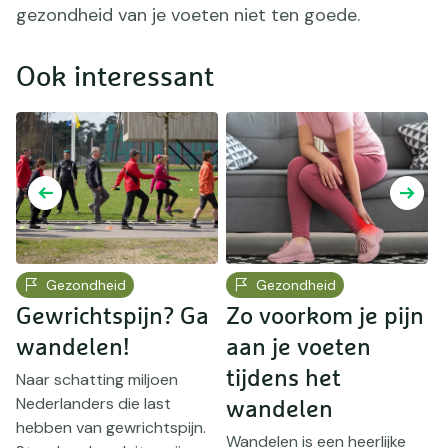
gezondheid van je voeten niet ten goede.
Ook interessant
Gezondheid
Gezondheid
Gewrichtspijn? Ga
Zo voorkom je pijn
S
wandelen!
aan je voeten
tijdens het
j
Naar schatting miljoen
Nederlanders die last
wandelen
M
hebben van gewrichtspijn.
w
Wandelen is een heerlijke