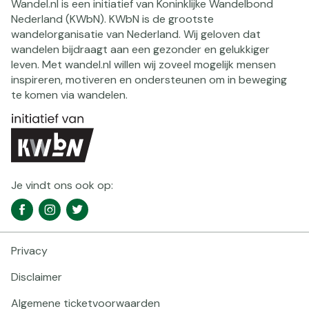
Wandel.nl is een initiatief van Koninklijke Wandelbond
Nederland (KWbN). KWbN is de grootste
wandelorganisatie van Nederland. Wij geloven dat
wandelen bijdraagt aan een gezonder en gelukkiger
leven. Met wandel.nl willen wij zoveel mogelijk mensen
inspireren, motiveren en ondersteunen om in beweging
te komen via wandelen.
Je vindt ons ook op:
Social
Facebook
Instagram
Twitter
media
navigatie
Privacy
Footer
navigatie
Disclaimer
Algemene ticketvoorwaarden