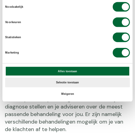
Toestemmingsselectie
Noodzakelijk
Voorkeuren
Statistieken
Marketing
Oefeningen bij hielspoor met een tennisbal.
Klachten, en dan?
Alles toestaan
Heb je klachten die na een tijd van rust niet over
Selectie toestaan
gaan? Dan is het verstandig om naar de huisarts
Weigeren
of een fysiotherapeut te gaan. Deze kan de juiste
diagnose stellen en je adviseren over de meest
passende behandeling voor jou. Er zijn namelijk
verschillende behandelingen mogelijk om je van
de klachten af te helpen.