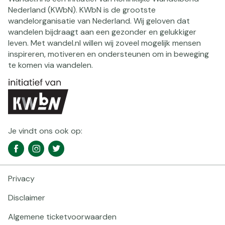
Nederland (KWbN). KWbN is de grootste
wandelorganisatie van Nederland. Wij geloven dat
wandelen bijdraagt aan een gezonder en gelukkiger
leven. Met wandel.nl willen wij zoveel mogelijk mensen
inspireren, motiveren en ondersteunen om in beweging
te komen via wandelen.
Je vindt ons ook op:
Social
Facebook
Instagram
Twitter
media
navigatie
Privacy
Footer
navigatie
Disclaimer
Algemene ticketvoorwaarden