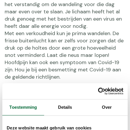
het verstandig om de wandeling voor die dag
maar even over te slaan. Je lichaam heeft het al
druk genoeg met het bestrijden van een virus en
heeft daar alle energie voor nodig.
Met een verkoudheid kun je prima wandelen. De
frisse buitenlucht kan er zelfs voor zorgen dat de
druk op de holtes door een grote hoeveelheid
snot verminderd. Laat die neus maar lopen!
Hoofdpijn kan ook een symptoom van Covid-19
zijn. Hou je bij een besmetting met Covid-19 aan
de geldende richtlijnen.
Oogproblemen
Knijpen met de ogen, turen naar de televisie,
Toestemming
Details
Over
scheel kijken, hoofdpijn: het kunnen tekenen zijn
dat je eens even bij een opticien langs moet.
Hoofdpijn door oogklachten ontstaat doordat de
Deze website maakt gebruik van cookies