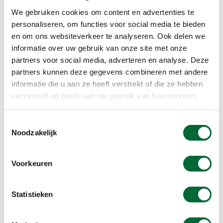
hersenen moeten compenseren. Met name
We gebruiken cookies om content en advertenties te
mensen die verziend zijn en moeite moeten doen
personaliseren, om functies voor social media te bieden
om van dichtbij goed te zien, belasten de ogen
en om ons websiteverkeer te analyseren. Ook delen we
extra. Zo kun je tijdens het wandelen hoofdpijnvrij
informatie over uw gebruik van onze site met onze
zijn, maar als je thuis weer achter de laptop aan
partners voor social media, adverteren en analyse. Deze
het werk gaat, opnieuw last krijgen.
partners kunnen deze gegevens combineren met andere
Vergeet je pet niet als de zon fel schijnt. De klep
informatie die u aan ze heeft verstrekt of die ze hebben
houdt de zon uit je ogen, waardoor je minder met
verzameld op basis van uw gebruik van hun services.
je ogen hoeft te knijpen met kans op hoofdpijn. Je
pet zo nu en dan nat maken met water werkt ook
Toestemmingsselectie
nog eens verkoelend.
Noodzakelijk
Voorkeuren
Statistieken