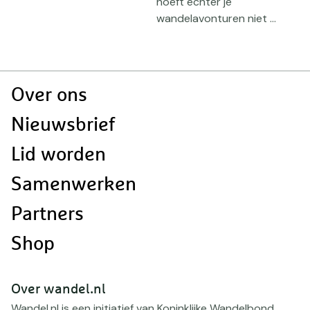
hoeft echter je
m
wandelavonturen niet ...
j
m
Doormat
Over ons
navigatie
Nieuwsbrief
Lid worden
Samenwerken
Partners
Shop
Over wandel.nl
Wandel.nl is een initiatief van Koninklijke Wandelbond