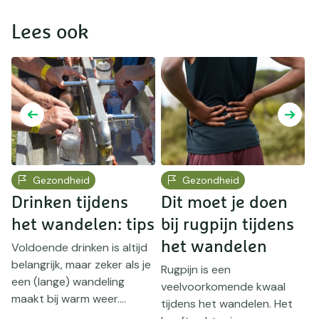
Lees ook
Gezondheid
Gezondheid
Drinken tijdens
Dit moet je doen
H
het wandelen: tips
bij rugpijn tijdens
het wandelen
t
Voldoende drinken is altijd
belangrijk, maar zeker als je
Rugpijn is een
een (lange) wandeling
veelvoorkomende kwaal
T
maakt bij warm weer....
tijdens het wandelen. Het
n?
l