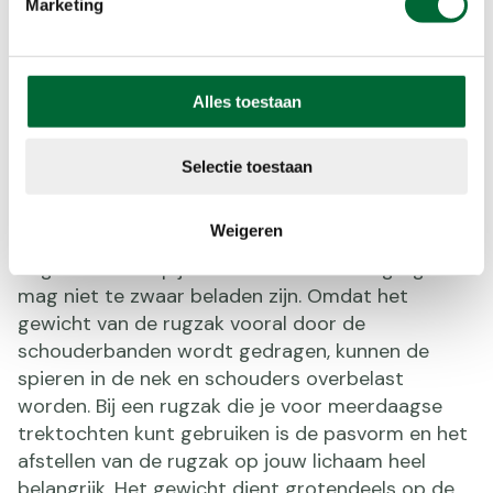
Marketing
Alles toestaan
Selectie toestaan
Drukkende rugzak
Hoe is jouw rugzak afgesteld? Een niet goed
Weigeren
afgestelde rugzak kan namelijk naast ander fysiek
ongemak hoofdpijn veroorzaken. Een dagrugzak
mag niet te zwaar beladen zijn. Omdat het
gewicht van de rugzak vooral door de
schouderbanden wordt gedragen, kunnen de
spieren in de nek en schouders overbelast
worden. Bij een rugzak die je voor meerdaagse
trektochten kunt gebruiken is de pasvorm en het
afstellen van de rugzak op jouw lichaam heel
belangrijk. Het gewicht dient grotendeels op de