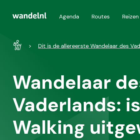
Agenda
Routes
Reizen
Hoofdnavigatie
Wandel
Dit is de allereerste Wandelaar des Va
-
Home
Wandelaar de
Vaderlands: i
Walking uitg