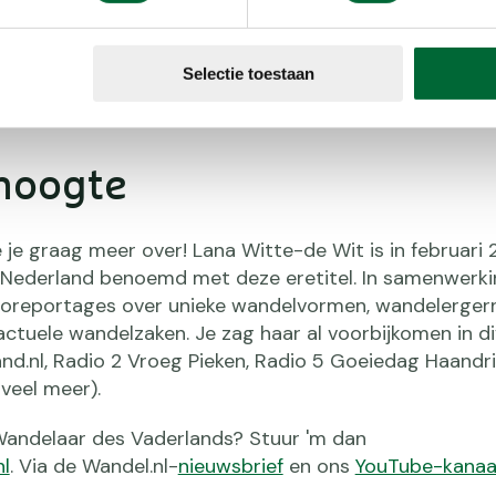
n niet in beeld? Accepteer dan de
cookies
op onze we
op YouTube te bekijken.
Selectie toestaan
 hoogte
e je graag meer over! Lana Witte-de Wit is in februari
 Nederland benoemd met deze eretitel. In samenwerk
deoreportages over unieke wandelvormen, wandelergern
ctuele wandelzaken. Je zag haar al voorbijkomen in d
nd.nl
, Radio 2
Vroeg Pieken
, Radio 5
Goeiedag Haandr
veel meer).
 Wandelaar des Vaderlands? Stuur 'm dan
l
. Via de Wandel.nl-
nieuwsbrief
en ons
YouTube-kanaa