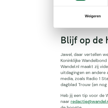
Komt de video hierbove
of
klik hier
om de video 
Weigeren
Blijf op de
Jawel, daar vertellen w
Koninklijke Wandelbond
Wandel.nl maakt zij vi
uitdagingen en andere a
media, zoals Radio 1
Sta
dagblad
Trouw
(en nog 
Heb jij een tip voor de
naar
redactie@wandel.n
de hoogte.