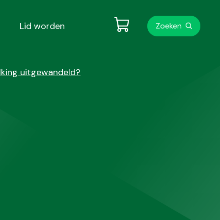
Metanavigati
Lid worden
Zoeken
lking uitgewandeld?