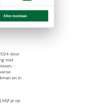
bsite
Alles toestaan
 2024 door
ing met
issen, -
iverse
ikman
en in
l
blijf je op