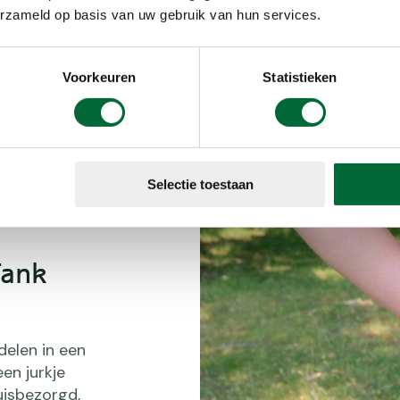
Handig dat s
erzameld op basis van uw gebruik van hun services.
stof hebben
stootje kunn
obbins.
Voorkeuren
Statistieken
Selectie toestaan
Tank
delen in een
en jurkje
uisbezorgd,