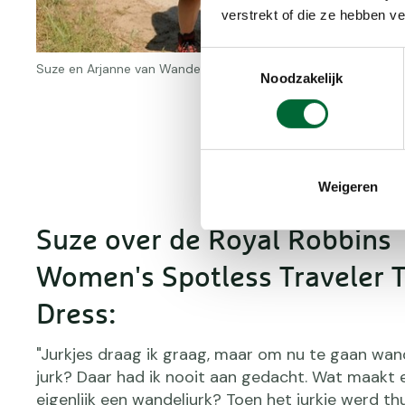
verstrekt of die ze hebben v
Toestemmingsselectie
Suze en Arjanne van Wandel.nl in de wandeljurkjes van Royal R
Noodzakelijk
Weigeren
Suze over de Royal Robbins
Women's Spotless Traveler 
Dress:
"Jurkjes draag ik graag, maar om nu te gaan wan
jurk? Daar had ik nooit aan gedacht. Wat maakt e
eigenlijk een wandeljurk? Toen het jurkje werd th