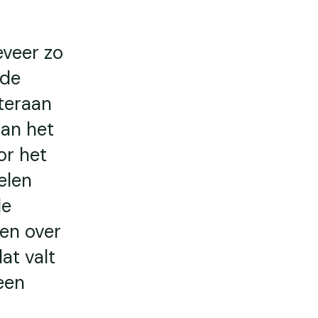
eveer zo
 de
teraan
aan het
or het
elen
de
len over
at valt
een