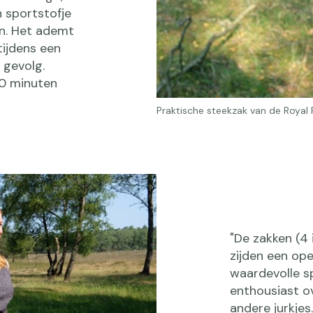
n sportstofje
n. Het ademt
tijdens een
 gevolg.
10 minuten
Praktische steekzak van de Royal
"De zakken (4 
zijden een ope
waardevolle s
enthousiast ove
andere jurkjes.