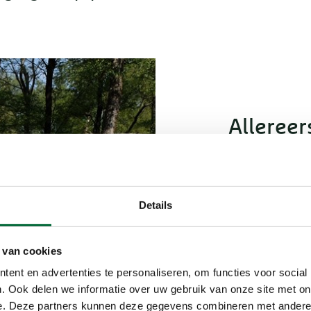
Allereer
wandelj
Er bestaan e
lijn die afk
Details
Wandeljurkj
stretchy sto
 van cookies
Ze lijken pr
ent en advertenties te personaliseren, om functies voor social
lichtgewicht 
. Ook delen we informatie over uw gebruik van onze site met on
De stofjes o
e. Deze partners kunnen deze gegevens combineren met andere i