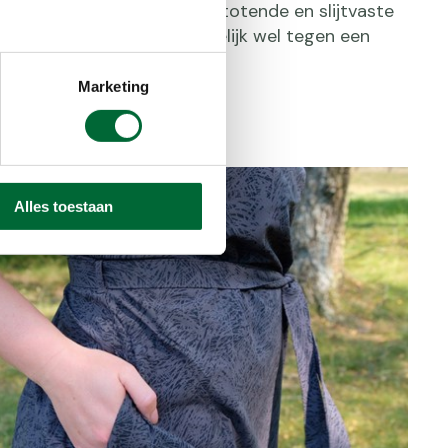
ommige jurkjes een vuilafstotende en slijtvaste
. Wandelkleding moet namelijk wel tegen een
en.
Marketing
Alles toestaan