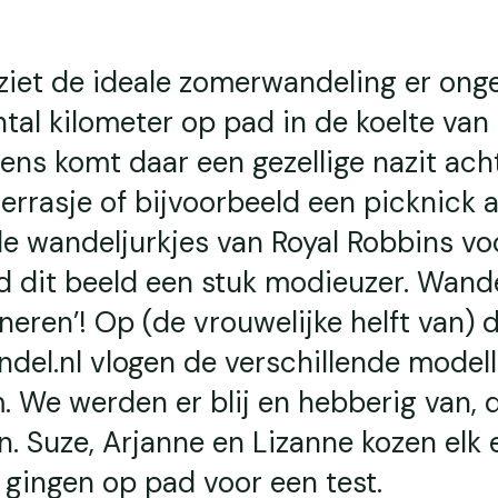
 ziet de ideale zomerwandeling er ong
antal kilometer op pad in de koelte van
ens komt daar een gezellige nazit ach
terrasje of bijvoorbeeld een picknick 
de wandeljurkjes van Royal Robbins vo
d dit beeld een stuk modieuzer. Wand
neren’! Op (de vrouwelijke helft van) 
del.nl vlogen de verschillende model
 We werden er blij en hebberig van, d
n. Suze, Arjanne en Lizanne kozen elk 
n gingen op pad voor een test.