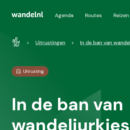
Agenda
Routes
Reizen
Hoofdnavigatie
Wandel
Uitrustingen
In de ban van wandel
-
Home
Uitrusting
In de ban van
wandeljurkjes