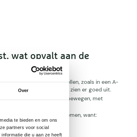
st, wat opvalt aan de
urkjes
cht leuke, eigentijdse modellen, zoals in een A-
leedt of met een boothals. Ze zien er goed uit.
Over
es zijn ontworpen om in te bewegen, met
ffen.
aktisch om mee op reis te nemen, want:
 media te bieden en om ons
en kreukvrij.
ze partners voor social
gen sportief.
nformatie die u aan ze heeft