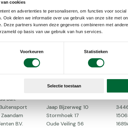
e Store
Kastanjehoutstraat 3
570
 van cookies
Nieuwsteeg 55
1621
ent en advertenties te personaliseren, om functies voor social
s Schoenmode &
. Ook delen we informatie over uw gebruik van onze site met on
Streperplein 2
6371
p
e. Deze partners kunnen deze gegevens combineren met andere i
erzameld op basis van uw gebruik van hun services.
tersport
Nieuwestad 72
8911
Bergsport
Molenstraat 10
6141
 Walking
Nieuwstraat 14
4921
Voorkeuren
Statistieken
RT B.V
Groenewoudseweg 336
6525
r Roermond B.V.
Schaarbroekerweg 4a
604
s Govaert bv
Nieuwstraat 27
452
rt Superstore Uden
Oranjestraat 1
540
Selectie toestaan
BV hodn
Oude Gracht 256/264
3511
u Buit
 Buitensport
Jaap Bijzerweg 10
344
er Zaandam
Stormhoek 17
150
enten B.V.
Oude Veiling 56
1689