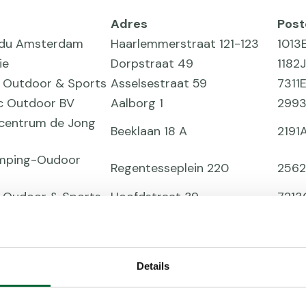
Adres
Pos
du Amsterdam
Haarlemmerstraat 121-123
1013
ie
Dorpstraat 49
1182
 Outdoor & Sports
Asselsestraat 59
7311
c Outdoor BV
Aalborg 1
2993
centrum de Jong
Beeklaan 18 A
2191
mping-Oudoor
Regentesseplein 220
2562
 Oudoor & Sports
Hoofdstraat 39
7213
r Gouda
Kampenringweg 20
280
t Outdoor &
Claes Tillyweg 8
203
ort BV
Details
 Bemmelen
Hoge Rijndijk 295
239