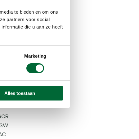
6XX
EC
 media te bieden en om ons
ze partners voor social
HZ
nformatie die u aan ze heeft
CW
BH
CX
Marketing
EL
2EJ
4EC
1CB
Alles toestaan
NV
6CR
6SW
AC