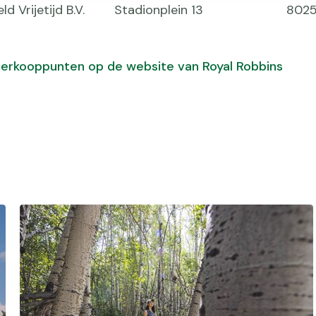
d Vrijetijd B.V.
Stadionplein 13
802
e verkooppunten op de website van Royal Robbins