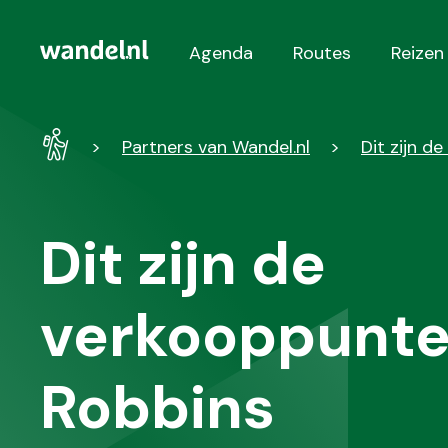
Agenda
Routes
Reizen
Hoofdnavigatie
Wandel
Partners van Wandel.nl
Dit zijn d
-
Home
Dit zijn de
verkooppunte
Robbins