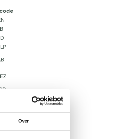
tcode
EN
JB
ED
LP
AB
EZ
CP
3PE
1CW
Over
4AH