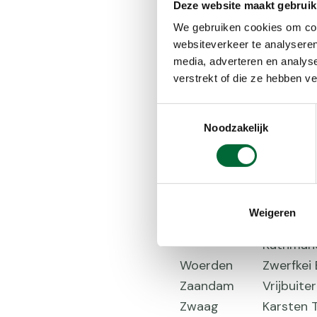
Helmond
Adventur
Deze website maakt gebruik
Hoorn
De Trek
We gebruiken cookies om cont
Hendrik
websiteverkeer te analyseren
Landgraaf
Wandels
media, adverteren en analys
verstrekt of die ze hebben v
Leeuwarden
Luxen in
Limbricht
Mulders 
Toestemmingsselectie
Made
World of
Noodzakelijk
Nijmegen
SPAC SPO
Roermond
Vrijbuite
Sluis
Sportual
Uden
Interspo
Weigeren
Glencoe 
Utrecht
Kathmand
Woerden
Zwerfkei
Zaandam
Vrijbuit
Zwaag
Karsten T