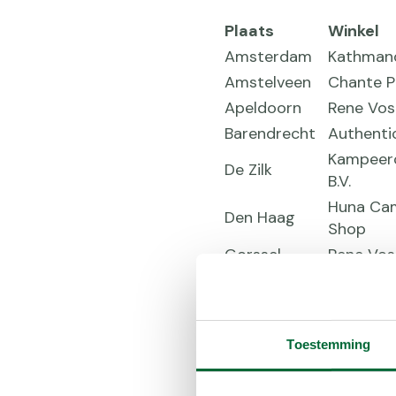
Plaats
Winkel
Amsterdam
Kathman
Amstelveen
Chante P
Apeldoorn
Rene Vos
Barendrecht
Authenti
Kampeer
De Zilk
B.V.
Huna Ca
Den Haag
Shop
Gorssel
Rene Vos
Gouda
Vrijbuite
Soellaar
Haarlem
Wintersp
Toestemming
Hazerswoude
Ton van
- Rijndijk