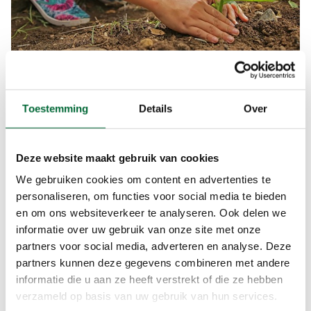
© Pixabay
Plant een boom
Toestemming
Details
Over
Steeds meer natuurorganisaties bieden
donateurs de mogelijkheid om een boom of struik
Deze website maakt gebruik van cookies
te planten. Met het planten van een boom draag
We gebruiken cookies om content en advertenties te
je bij aan een gezonde leefomgeving, het klimaat
personaliseren, om functies voor social media te bieden
en biodiversiteit. Hoe leuk is het om in Nederland
en om ons websiteverkeer te analyseren. Ook delen we
te wandelen door een gebied waarvan jij een
informatie over uw gebruik van onze site met onze
boompje aan hebt bijgedragen?
partners voor social media, adverteren en analyse. Deze
Trees for all
partners kunnen deze gegevens combineren met andere
Drents Landschap
informatie die u aan ze heeft verstrekt of die ze hebben
Utrechts Landschap
verzameld op basis van uw gebruik van hun services.
Wereld Natuurfonds