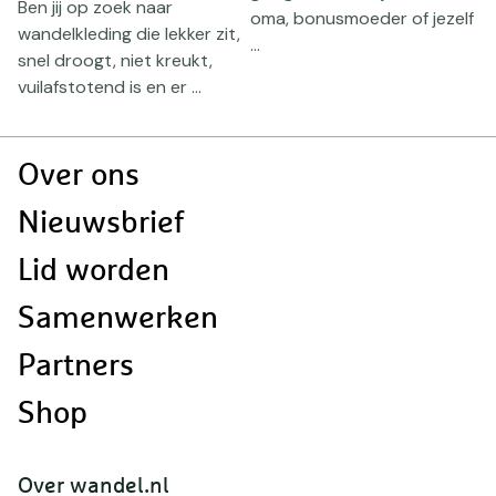
Ben jij op zoek naar
oma, bonusmoeder of jezelf
d
wandelkleding die lekker zit,
...
o
snel droogt, niet kreukt,
vuilafstotend is en er ...
Doormat
Over ons
navigatie
Nieuwsbrief
Lid worden
Samenwerken
Partners
Shop
Over wandel.nl