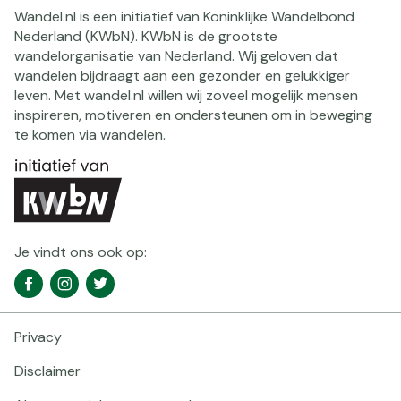
Wandel.nl is een initiatief van Koninklijke Wandelbond
Nederland (KWbN). KWbN is de grootste
wandelorganisatie van Nederland. Wij geloven dat
wandelen bijdraagt aan een gezonder en gelukkiger
leven. Met wandel.nl willen wij zoveel mogelijk mensen
inspireren, motiveren en ondersteunen om in beweging
te komen via wandelen.
Je vindt ons ook op:
Social
Facebook
Instagram
Twitter
media
navigatie
Privacy
Footer
navigatie
Disclaimer