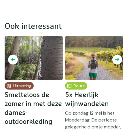
Ook interessant
Uitrusting
Route
Smetteloos de
5x Heerlijk
I
zomer in met deze
wijnwandelen
w
dames-
g
Op zondag 12 mei is het
Moederdag. De perfecte
outdoorkleding
E
gelegenheid om je moeder,
d