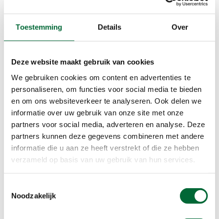
wandelaar geconfronteerd met vele bouwstijlen,
hedendaagse en die uit een ver verleden. Langs
Toestemming
Details
Over
de woonboten en niet veel later bereiken we het
einde van de bebouwing en verlaten de stad door
de tunnel onder de oostelijke ringweg.
Deze website maakt gebruik van cookies
We gebruiken cookies om content en advertenties te
Groninger graslanden
personaliseren, om functies voor social media te bieden
en om ons websiteverkeer te analyseren. Ook delen we
De route gaat nu, min of meer parallel aan het
informatie over uw gebruik van onze site met onze
Boterdiep, over een fietspad naar Zuidwolde. We
partners voor social media, adverteren en analyse. Deze
lopen stevig door, even tempo maken. Het
partners kunnen deze gegevens combineren met andere
stadgedeelte met zijn stoepje op, stoepje af,
informatie die u aan ze heeft verstrekt of die ze hebben
heeft het wandeltempo behoorlijk gedrukt.
verzameld op basis van uw gebruik van hun services.
Zuidwolde wordt alweer de derde stempelpost
van vandaag bij café Moeke Vaatstra. Het is
Toestemmingsselectie
inmiddels over enen als we er aankomen en
Noodzakelijk
besluiten hier de lunch te gebruiken. We