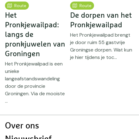
Route
Route
Het
De dorpen van het
1
Pronkjewailpad:
Pronkjewailpad
langs de
h
Het Pronkjewailpad brengt
je door ruim 55 gastvrije
pronkjuwelen van
P
Groningse dorpen. Wat kun
Groningen
O
je hier tijdens je toc...
P
Het Pronkjewailpad is een
G
unieke
e
langeafstandswandeling
D.
door de provincie
Groningen. Via de mooiste
...
Doormat
Over ons
navigatie