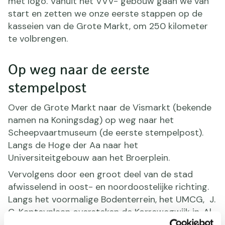
met logo. Vanuit het VVV- gebouw gaan we van
start en zetten we onze eerste stappen op de
kasseien van de Grote Markt, om 250 kilometer
te volbrengen.
Op weg naar de eerste
stempelpost
Over de Grote Markt naar de Vismarkt (bekende
namen na Koningsdag) op weg naar het
Scheepvaartmuseum (de eerste stempelpost).
Langs de Hoge der Aa naar het
Universiteitgebouw aan het Broerplein.
Vervolgens door een groot deel van de stad
afwisselend in oost- en noordoostelijke richting.
Langs het voormalige Bodenterrein, het UMCG, J.
C. Kapteynlaan oversteken de Korrewegwijk in. Al
lopend door deze mooie stad word je als