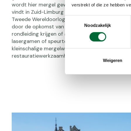
wordt hier mergel gewonnen, vooral als bouwmate
verstrekt of die ze hebben v
vindt in Zuid-Limburg ruim 250 mergelgroeven. 
Tweede Wereldoorlog werd het gebruik van mer
Toestemmingsselectie
Noodzakelijk
door de opkomst van beton. Nu kun je in veel gr
rondleiding krijgen of activiteiten doen, zoals mo
lasergamen of speurtochten. Op een enkele plek 
kleinschalige mergelwinning plaats voor
restauratiewerkzaamheden.
Weigeren