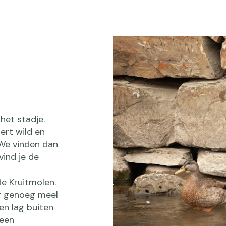
het stadje.
gert wild en
We vinden dan
vind je de
de Kruitmolen.
g genoeg meel
en lag buiten
 een