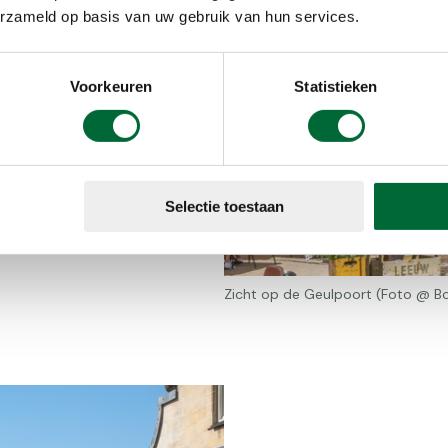
riaal. Je
erzameld op basis van uw gebruik van hun services.
Vanaf de
gel minder
Voorkeuren
Statistieken
oeves een
untainbiken,
vindt nog
Selectie toestaan
Zicht op de Geulpoort (Foto @ Bo