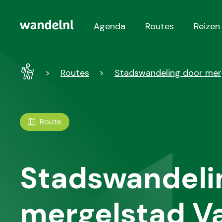
Agenda
Routes
Reizen
Hoofdnavigatie
Wandel
Routes
Stadswandeling door mer
-
Home
Route
Stadswandeli
mergelstad V