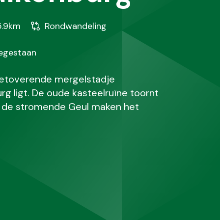
and
Soort
5.9km
Rondwandeling
wandeling
oegestaan
 betoverende mergelstadje
rg ligt. De oude kasteelruïne toornt
en de stromende Geul maken het