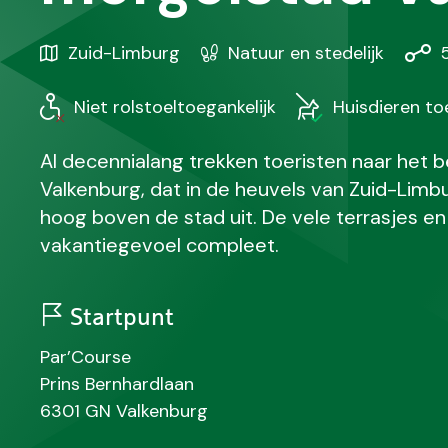
Gebied
Karakteristiek
Afst
Zuid-Limburg
Natuur en stedelijk
/
Regio
Niet rolstoeltoegankelijk
Huisdieren t
Al decennialang trekken toeristen naar het
Valkenburg, dat in de heuvels van Zuid-Limbu
hoog boven de stad uit. De vele terrasjes 
vakantiegevoel compleet.
Startpunt
N
Par’Course
a
S
Prins Bernhardlaan
a
t
P
P
6301 GN
Valkenburg
m
r
o
l