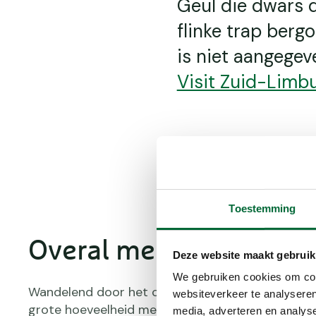
Geul die dwars 
flinke trap berg
is niet aangegev
Visit Zuid-Limb
Toestemming
Overal mergel
Deze website maakt gebruik
We gebruiken cookies om cont
Wandelend door het centrum van Valkenburg kun
websiteverkeer te analyseren
grote hoeveelheid mergel heen. Al vanaf de Romei
media, adverteren en analys