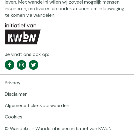
leven. Met wandel.nl willen wij zoveel mogelijk mensen
inspireren, motiveren en ondersteunen om in beweging
te komen via wandelen.
Je vindt ons ook op:
Social
Facebook
Instagram
Twitter
media
navigatie
Privacy
Footer
navigatie
Disclaimer
Algemene ticketvoorwaarden
Cookies
© Wandel.nl - Wandel.nl is een initiatief van KWbN.