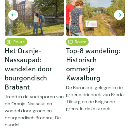
Route
Route
Het Oranje-
Top-8 wandeling:
Nassaupad:
Historisch
g
wandelen door
ommetje
B
se
bourgondisch
Kwaalburg
O
B
Brabant
De Baronie is gelegen in de
w
groene driehoek van Breda,
Treed in de voetsporen van
S
Tilburg en de Belgische
de Oranje-Nassaus en
w
grens. In deze streek...
wandel door groen en
bourgondisch Brabant. De
bundel...