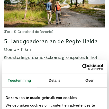
(Foto © Grensland de Baronie)
5. Landgoederen en de Regte Heide
Goirle - 11 km
Kloosterlingen, smokkelaars, grenspalen. In het
land van de landgoederen is de geschiedenis
zichtbaar aanwezig. Drie landgoederen elk met
zijn eigen karakteristiek: Nieuwkerk, D’n
Toestemming
Details
Over
Ooievaarsnest en De Hoevens. Akkers met
traditionele gewassen, een schaapskudde op de
heide, statige lanen, uitgestrekte bossen,
Deze website maakt gebruik van cookies
heidevelden, drassige weilanden en het beekje De
Leij meandert er rustig door heen.
We gebruiken cookies om content en advertenties te