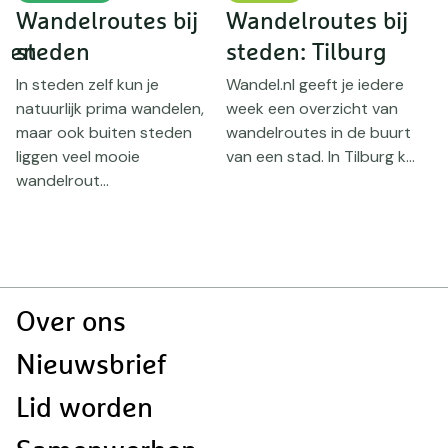
Wandelroutes bij
Wandelroutes bij
gen
steden
steden: Tilburg
w
In steden zelf kun je
Wandel.nl geeft je iedere
natuurlijk prima wandelen,
week een overzicht van
N
maar ook buiten steden
wandelroutes in de buurt
p
liggen veel mooie
van een stad. In Tilburg k...
m
n
wandelrout...
d
Doormat
Over ons
navigatie
Nieuwsbrief
Lid worden