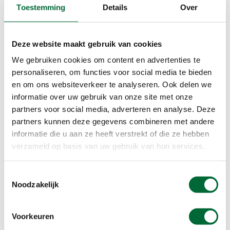
Toestemming
Details
Over
Deze website maakt gebruik van cookies
We gebruiken cookies om content en advertenties te
personaliseren, om functies voor social media te bieden
en om ons websiteverkeer te analyseren. Ook delen we
informatie over uw gebruik van onze site met onze
partners voor social media, adverteren en analyse. Deze
partners kunnen deze gegevens combineren met andere
Tureluur
informatie die u aan ze heeft verstrekt of die ze hebben
Rondje spaanse sporen in de
verzameld op basis van uw gebruik van hun services.
Lage Vluchtpolder
Toestemmingsselectie
Deze langere wandelroute van 16 kilometer
Noodzakelijk
begint bij Snoek Ijsboerderij & Landwinkel.
Hiervandaan wandel je langs de Lage
Voorkeuren
Vuchtpolder, een nat, bloemrijk hooiland. Je ziet