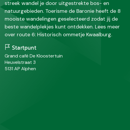
streek wandel je door uitgestrekte bos- en
natuurgebieden. Toerisme de Baronie heeft de 8
mooiste wandelingen geselecteerd zodat jij de
beste wandelplekjes kunt ontdekken. Lees meer
over route 6: Historisch ommetje Kwaalburg.
Startpunt
N
Grand café De Kloostertuin
a
S
Heuvelstraat 3
a
t
P
P
5131 AP
Alphen
m
r
o
l
a
s
a
a
t
a
t
c
t
o
s
d
e