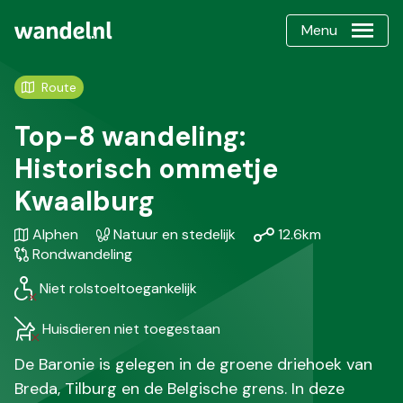
Menu
Route
Top-8 wandeling:
Historisch ommetje
Kwaalburg
Gebied
Karakteristiek
Afstand
Soort
Alphen
Natuur en stedelijk
12.6km
/
wandeling
Rondwandeling
Regio
Niet rolstoeltoegankelijk
Huisdieren niet toegestaan
De Baronie is gelegen in de groene driehoek van
Breda, Tilburg en de Belgische grens. In deze