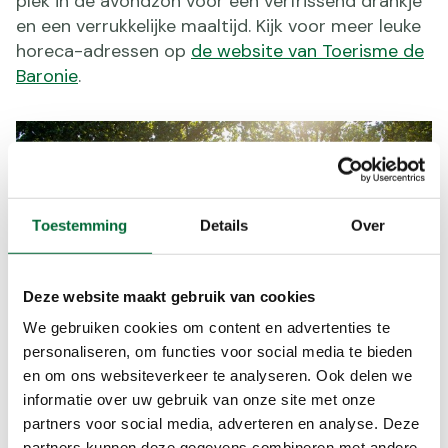
plek in de avondzon voor een verfrissend drankje
en een verrukkelijke maaltijd. Kijk voor meer leuke
horeca-adressen op
de website van Toerisme de
Baronie
.
Toestemming
Details
Over
Deze website maakt gebruik van cookies
We gebruiken cookies om content en advertenties te
personaliseren, om functies voor social media te bieden
en om ons websiteverkeer te analyseren. Ook delen we
informatie over uw gebruik van onze site met onze
partners voor social media, adverteren en analyse. Deze
Oudheidkundig Streekmuseum
partners kunnen deze gegevens combineren met andere