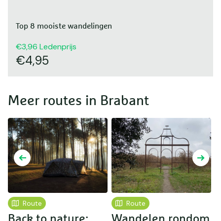
Top 8 mooiste wandelingen
3,96
Ledenprijs
4,95
Meer routes in Brabant
Route
Route
Back to nature:
Wandelen rondom
T