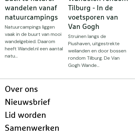
wandelen vanaf
Tilburg - In de
g
natuurcampings
voetsporen van
k
Van Gogh
Natuurcampings liggen
s
vaak in de buurt van mooi
Struinen langs de
V
wandelgebied. Daarom
Piushaven, uitgestrekte
k
heeft Wandel.nl een aantal
weilanden en door bossen
d
natu...
rondom Tilburg. De Van
V
Gogh Wande...
Doormat
Over ons
navigatie
Nieuwsbrief
Lid worden
Samenwerken