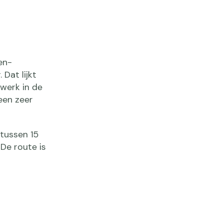
en-
Dat lijkt
mwerk in de
een zeer
 tussen 15
De route is