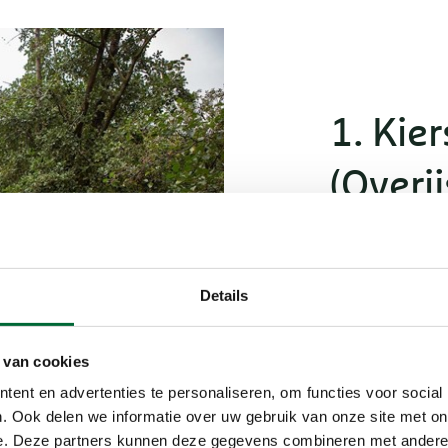
1. Kie
(Overij
Carolien: “Mi
takken zwiepen
meer. Ik blijk
Details
en moet mij e
twee korte ro
 van cookies
volg het Kier
is hier overig
ent en advertenties te personaliseren, om functies voor social
vol verraderli
. Ook delen we informatie over uw gebruik van onze site met on
e. Deze partners kunnen deze gegevens combineren met andere i
Het is een af