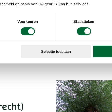
erzameld op basis van uw gebruik van hun services.
de vegetatie j
Het Kiersche 
Voorkeuren
Statistieken
Wieden. De rou
de Lozedijk i
van 2, 4 of 5 
Selectie toestaan
Meer i
recht)