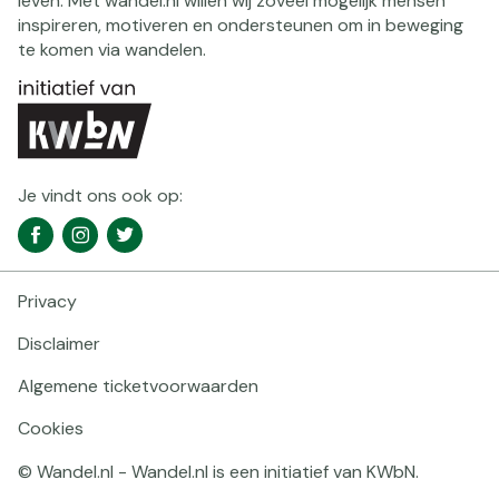
leven. Met wandel.nl willen wij zoveel mogelijk mensen
inspireren, motiveren en ondersteunen om in beweging
te komen via wandelen.
Je vindt ons ook op:
Social
Facebook
Instagram
Twitter
media
navigatie
Privacy
Footer
navigatie
Disclaimer
Algemene ticketvoorwaarden
Cookies
© Wandel.nl - Wandel.nl is een initiatief van KWbN.