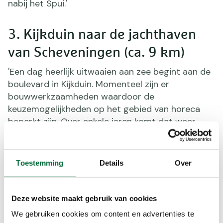
nabij het Spui.'
3. Kijkduin naar de jachthaven
van Scheveningen (ca. 9 km)
'Een dag heerlijk uitwaaien aan zee begint aan de
boulevard in Kijkduin. Momenteel zijn er
bouwwerkzaamheden waardoor de
keuzemogelijkheden op het gebied van horeca
beperkt zijn. Over enkele jaren komt dat weer
goed wanneer de boulevard vernieuwd is. Via het
duingebied met fraaie vergezichten vanaf vele
duintoppen en de vloedlijn wandel ik graag naar
Toestemming
Details
Over
de haven van Scheveningen waar het goed
toeven is bij Di Sopra.'
Deze website maakt gebruik van cookies
We gebruiken cookies om content en advertenties te