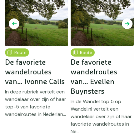
Route
Route
De favoriete
De favoriete
D
wandelroutes
wandelroutes
van… Ivonne Calis
van… Evelien
Buynsters
In deze rubriek vertelt een
wandelaar over zijn of haar
In de Wandel top 5 op
A
top-5 van favoriete
Wandel.nl vertelt een
W
wandelroutes in Nederlan...
r
wandelaar over zijn of haar
k
favoriete wandelroutes in
t
Ne...
va