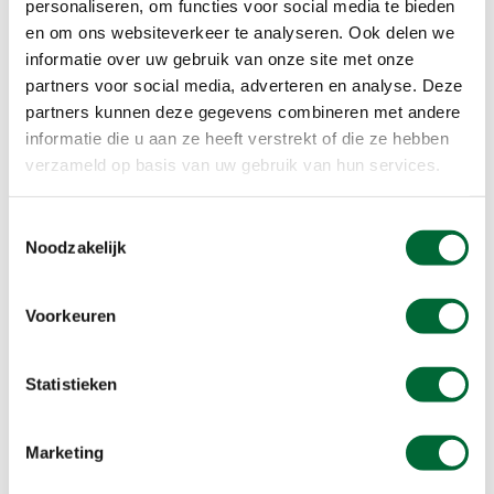
personaliseren, om functies voor social media te bieden
en om ons websiteverkeer te analyseren. Ook delen we
informatie over uw gebruik van onze site met onze
partners voor social media, adverteren en analyse. Deze
partners kunnen deze gegevens combineren met andere
informatie die u aan ze heeft verstrekt of die ze hebben
verzameld op basis van uw gebruik van hun services.
Toestemmingsselectie
Noodzakelijk
Delft
Voorkeuren
4. Delft CS – centrum - Delftse
Hout – Delfgauw (ca. 8 km)
Statistieken
'Delft is compact en heeft naast veel oudheden in
het centrale hart een groene achtertuin. In de
Marketing
Oranjestad is van alles te beleven en het horeca-