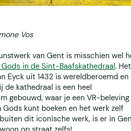
Simone Vos
unstwerk van Gent is misschien wel h
Gods in de Sint-Baafskathedraal
. He
an Eyck uit 1432 is wereldberoemd en
ij de kathedraal is een heel
m gebouwd, waar je een VR-beleving
Gods kunt boeken en het werk zelf
uiten dit iconische werk, is er in Gen
ewoon op straat zelfs!