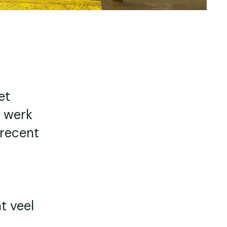
et
t werk
 recent
t veel