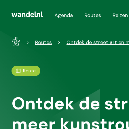
Agenda
Routes
Reizen
Hoofdnavigatie
Wandel
Routes
Ontdek de street art en 
-
Home
Route
Ontdek de str
meer kunstrou