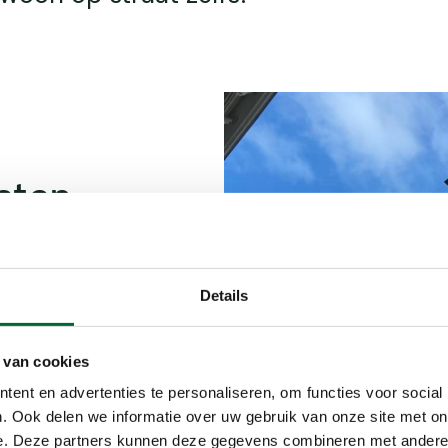
oeten
Wie graag door
t
de street art
Details
Loop dan
deze
het gebouw van
 gebouw voor
 van cookies
lvier erin.
ent en advertenties te personaliseren, om functies voor social
. Ook delen we informatie over uw gebruik van onze site met on
u Zeebroek.
e. Deze partners kunnen deze gegevens combineren met andere i