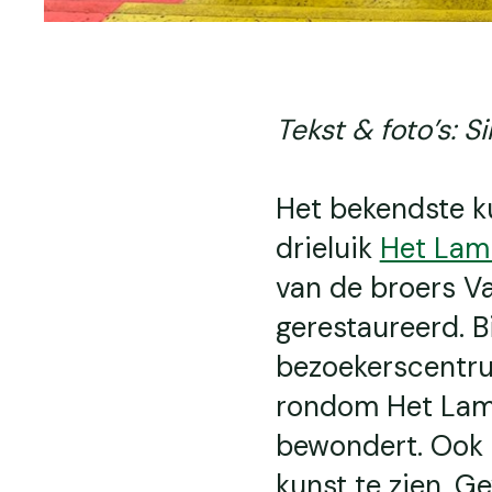
Tekst & foto’s: 
Het bekendste k
drieluik
Het Lam 
van de broers V
gerestaureerd. B
bezoekerscentru
rondom Het Lam 
bewondert. Ook b
kunst te zien. G