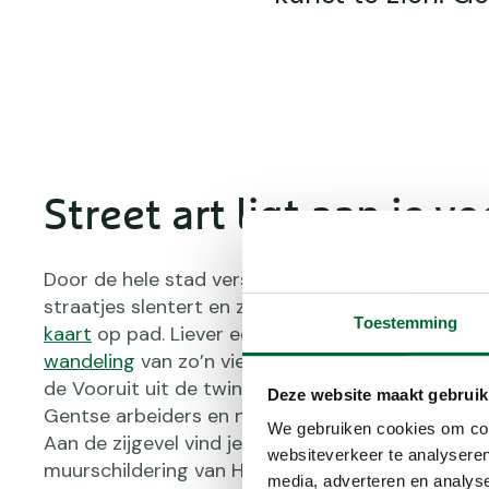
Street art ligt aan je v
Door de hele stad verspreid, vind je street art. 
straatjes slentert en zich laat verrassen kan me
Toestemming
kaart
op pad. Liever een uitgestippelde route? 
wandeling
van zo’n vier kilometer, die start bij 
de Vooruit uit de twintigste eeuw. Het was een
Deze website maakt gebruik
Gentse arbeiders en nu zit Kunstencentrum VierNu
We gebruiken cookies om cont
Aan de zijgevel vind je het eerste kunstwerk: een
websiteverkeer te analyseren
muurschildering van Haitham Haddad en Sarah Y
media, adverteren en analys