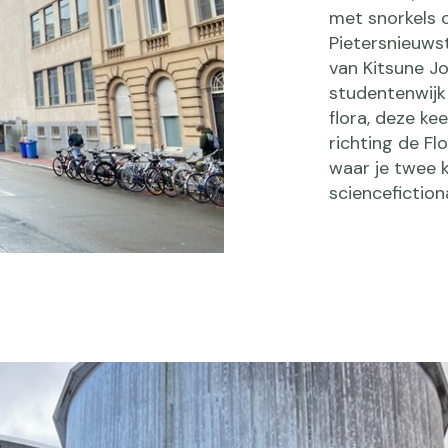
met snorkels 
Pietersnieuwst
van Kitsune J
studentenwijk 
flora, deze kee
richting de Fl
waar je twee 
sciencefiction