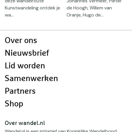
deze wandelroute
Johannes Vermeer, Pieter
g
Kunstwandeling ontdek je
de Hoogh, Willem van
T
wa...
Oranje, Hugo de...
g
Doormat
Over ons
navigatie
Nieuwsbrief
Lid worden
Samenwerken
Partners
Shop
Over wandel.nl
Wandel.nl is een initiatief van Koninklijke Wandelbond