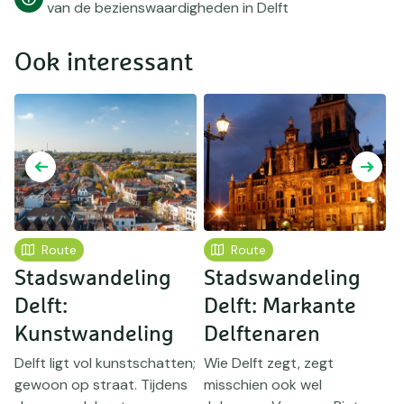
van de bezienswaardigheden in Delft
Ook interessant
Route
Route
Stadswandeling
Stadswandeling
T
Delft:
Delft: Markante
H
Kunstwandeling
Delftenaren
se
Delft ligt vol kunstschatten;
Wie Delft zegt, zegt
gewoon op straat. Tijdens
misschien ook wel
D