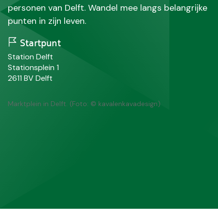
personen van Delft. Wandel mee langs belangrijke
punten in zijn leven.
Startpunt
N
Station Delft
a
S
Stationsplein 1
a
t
P
P
2611 BV
Delft
m
r
o
l
a
s
a
Marktplein in Delft. (Foto: © kavalenkavadesign)
a
t
a
t
c
t
o
s
d
e