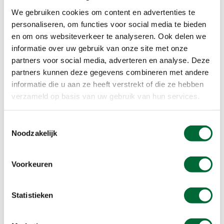
van de belangrijkste gebeurtenissen uit de
We gebruiken cookies om content en advertenties te
Nederlandse geschiedenis plaats: de moord op
personaliseren, om functies voor social media te bieden
Willem van Oranje in 1584. In Museum Prinsenhof
en om ons websiteverkeer te analyseren. Ook delen we
leer je alles over het leven van Willem van Oranje.
informatie over uw gebruik van onze site met onze
Hij woonde er van 1572 tot aan zijn dood door
partners voor social media, adverteren en analyse. Deze
Balthasar Gerards in 1584. In Museum Prinsenhof
partners kunnen deze gegevens combineren met andere
kom je ook langs de hal, waar de befaamde
informatie die u aan ze heeft verstrekt of die ze hebben
kogelgaten in de muur zitten.
verzameld op basis van uw gebruik van hun services.
Niet alleen is Museum Prinsenhof bekend van
Willem van Oranje. Je leert er ook meer over
Toestemmingsselectie
belangrijke Delftenaren voor de Nederlandse
Noodzakelijk
geschiedenis zoals Johannes Vermeer, Michiel van
Mierevelt, Antoni van Leeuwenhoek en Hugo de
Voorkeuren
Groot.
Statistieken