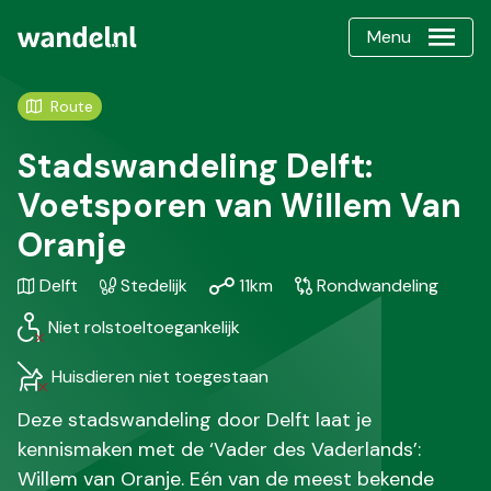
Menu
Route
Stadswandeling Delft:
Voetsporen van Willem Van
Oranje
Gebied
Karakteristiek
Afstand
Soort
Delft
Stedelijk
11km
Rondwandeling
/
wandeling
Niet rolstoeltoegankelijk
Regio
Huisdieren niet toegestaan
Deze stadswandeling door Delft laat je
kennismaken met de ‘Vader des Vaderlands’:
Willem van Oranje. Eén van de meest bekende