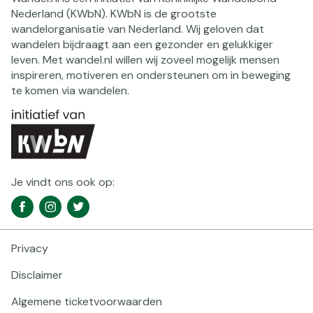
Nederland (KWbN). KWbN is de grootste
wandelorganisatie van Nederland. Wij geloven dat
wandelen bijdraagt aan een gezonder en gelukkiger
leven. Met wandel.nl willen wij zoveel mogelijk mensen
inspireren, motiveren en ondersteunen om in beweging
te komen via wandelen.
Je vindt ons ook op:
Social
Facebook
Instagram
Twitter
media
navigatie
Privacy
Footer
navigatie
Disclaimer
Algemene ticketvoorwaarden