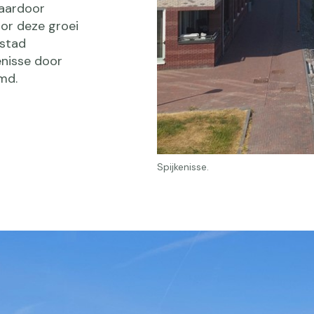
daardoor
oor deze groei
 stad
nisse door
md.
Spijkenisse.