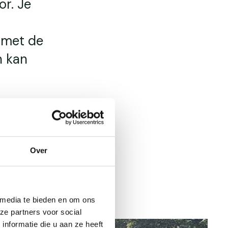
r. Je
k met de
n kan
jk) of
re
Over
 media te bieden en om ons
ze partners voor social
nformatie die u aan ze heeft