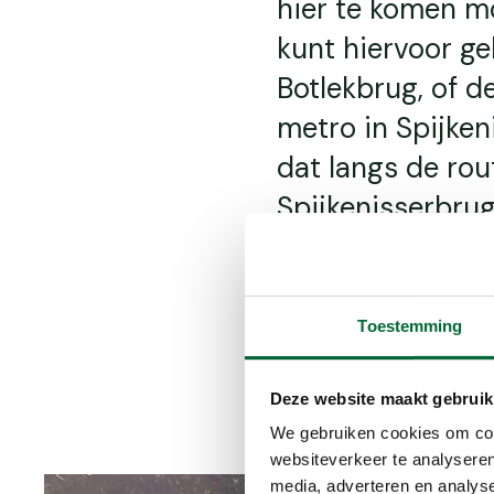
hier te komen m
kunt hiervoor ge
Botlekbrug, of d
metro in Spijken
dat langs de rou
Spijkenisserbrug
rondwandeling. J
parkeerplaatsen
aan de andere k
Toestemming
(Fitnesspad 1 in 
Deze website maakt gebruik
We gebruiken cookies om cont
websiteverkeer te analyseren
media, adverteren en analys