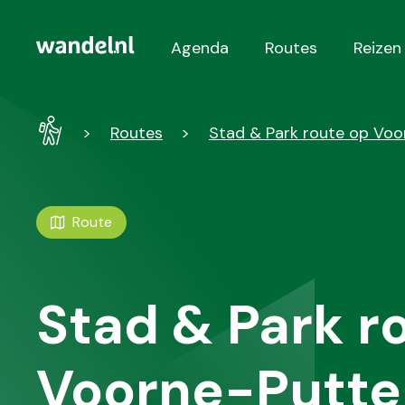
Agenda
Routes
Reizen
Hoofdnavigatie
Wandel
Routes
Stad & Park route op Voo
-
Home
Route
Stad & Park r
Voorne-Putte