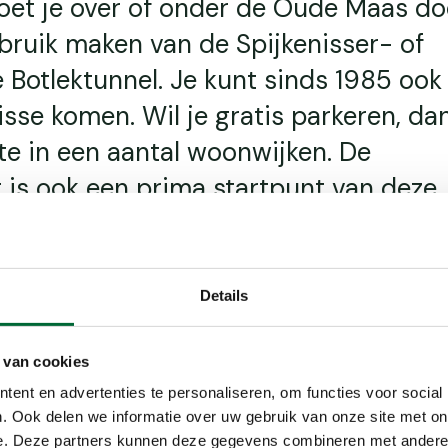
oet je over of onder de Oude Maas doo
bruik maken van de Spijkenisser- of
e Botlektunnel. Je kunt sinds 1985 oo
isse komen. Wil je gratis parkeren, da
te in een aantal woonwijken. De
 is ook een prima startpunt van deze
e kunt er gratis parkeren op de
 langs de Oude Maas (Hongerlandse Di
ant bij Gelderblom Performance Cent
Details
Spijkenisse).
 van cookies
ent en advertenties te personaliseren, om functies voor social
. Ook delen we informatie over uw gebruik van onze site met on
e. Deze partners kunnen deze gegevens combineren met andere i