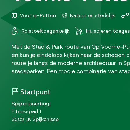
Gebied
Karakteristiek
Afs
Voorne-Putten
Natuur en stedelijk
/
Regio
Rolstoeltoegankelijk
Huisdieren toege
Met de Stad & Park route van Op Voorne-Pu
en kun je eindeloos kijken naar de schepen 
route je langs de moderne architectuur in Sp
stadsparken. Een mooie combinatie van stad
Startpunt
N
Spijkenisserburg
a
S
Fitnesspad 1
a
t
P
P
3202 LK
Spijkenisse
m
r
o
l