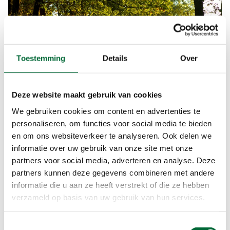
Toestemming
Details
Over
Deze website maakt gebruik van cookies
We gebruiken cookies om content en advertenties te
personaliseren, om functies voor social media te bieden
en om ons websiteverkeer te analyseren. Ook delen we
Op de route van de Trage Tocht. (Foto: © Max de Krijger)
informatie over uw gebruik van onze site met onze
partners voor social media, adverteren en analyse. Deze
Wandeltip 1: Voetsporen in de
partners kunnen deze gegevens combineren met andere
informatie die u aan ze heeft verstrekt of die ze hebben
Ommerschans
verzameld op basis van uw gebruik van hun services.
Volg letterlijk de voetsporen van het verleden in
de Ommerschans met deze route die je vanaf de
Toestemmingsselectie