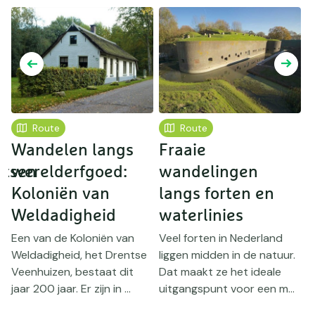
Route
Route
Wandelen langs
Fraaie
S
atsen
werelderfgoed:
wandelingen
m
Koloniën van
langs forten en
Weldadigheid
waterlinies
D
k
Een van de Koloniën van
Veel forten in Nederland
m
Weldadigheid, het Drentse
liggen midden in de natuur.
k
Veenhuizen, bestaat dit
Dat maakt ze het ideale
m
jaar 200 jaar. Er zijn in ...
uitgangspunt voor een m...