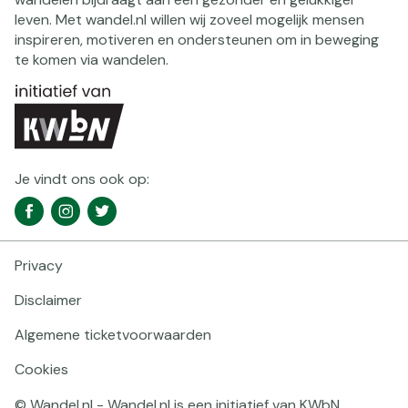
leven. Met wandel.nl willen wij zoveel mogelijk mensen
inspireren, motiveren en ondersteunen om in beweging
te komen via wandelen.
Je vindt ons ook op:
Social
Facebook
Instagram
Twitter
media
navigatie
Privacy
Footer
navigatie
Disclaimer
Algemene ticketvoorwaarden
Cookies
© Wandel.nl - Wandel.nl is een initiatief van KWbN.