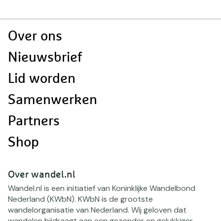
Doormat
Over ons
navigatie
Nieuwsbrief
Lid worden
Samenwerken
Partners
Shop
Over wandel.nl
Wandel.nl is een initiatief van Koninklijke Wandelbond
Nederland (KWbN). KWbN is de grootste
wandelorganisatie van Nederland. Wij geloven dat
wandelen bijdraagt aan een gezonder en gelukkiger