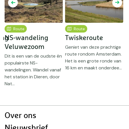
Route
Route
ing
NS-wandeling
Twiskeroute
Veluwezoom
Geniet van deze prachtige
route rondom Amsterdam.
Dit is een van de oudste én
Het is een grote ronde van
populairste NS-
T
16 km en maakt onderdee...
wandelingen. Wandel vanaf
O
het station in Dieren, door
w
Nat...
h
r
Doormat
Over ons
navigatie
Nieuwsbrief