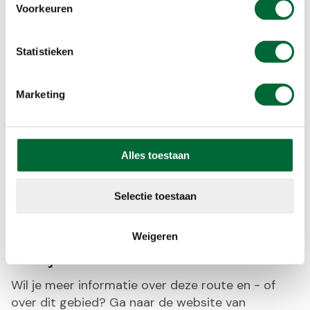
toren bleef overeind, tot op de dag van vandaag;
Voorkeuren
je kunt hem beklimmen.
Statistieken
Meer informatie
Marketing
Kenmerken
Cultureel erfgoed
Alles toestaan
Rivieren en kanalen
Stedelijk
Selectie toestaan
Gemarkeerde route
Weigeren
Bekijk de route
Wil je meer informatie over deze route en - of
over dit gebied? Ga naar de website van