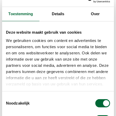
droom vol beloftes.’
Toestemming
Details
Over
Meer informatie
Deze website maakt gebruik van cookies
Oldehove
We gebruiken cookies om content en advertenties te
Vlak voor de Prinsentuin – een park dat koning
personaliseren, om functies voor social media te bieden
Willem I in 1819 aan de stad schonk – staat de
en om ons websiteverkeer te analyseren. Ook delen we
Oldehove: een veertig meter hoge, onvoltooide
informatie over uw gebruik van onze site met onze
romp van een gotische toren. Wie het grote plein
partners voor social media, adverteren en analyse. Deze
oploopt – vroeger in gebruik als kerkhof – en de
partners kunnen deze gegevens combineren met andere
informatie die u aan ze heeft verstrekt of die ze hebben
toren van een afstandje bekijkt, ziet meteen dat-
verzameld op basis van uw gebruik van hun services.
ie scheef staat. Al tijdens de bouw in 1529 kwam
de toren scheef te staan omdat hij op een
zompige ondergrond stond. Toch ging de bouw
Toestemmingsselectie
Noodzakelijk
van toren en kerk gewoon door. Amper vijftig jaar
later stortte de kerk in na een hevige storm. De