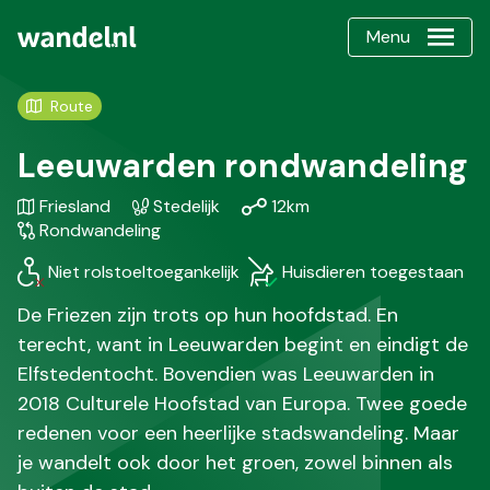
Menu
Route
Leeuwarden rondwandeling
Gebied
Karakteristiek
Afstand
Soort
Friesland
Stedelijk
12km
/
wandeling
Rondwandeling
Regio
Niet rolstoeltoegankelijk
Huisdieren toegestaan
De Friezen zijn trots op hun hoofdstad. En
terecht, want in Leeuwarden begint en eindigt de
Elfstedentocht. Bovendien was Leeuwarden in
2018 Culturele Hoofstad van Europa. Twee goede
redenen voor een heerlijke stadswandeling. Maar
je wandelt ook door het groen, zowel binnen als