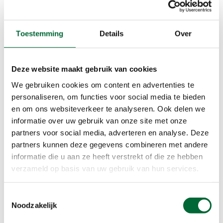
Toestemming
Details
Over
De Carolinahoeve, bron https://www.decarolinahoeve.nl/
De Carolinahoeve
Deze website maakt gebruik van cookies
De Carolinahoeve is te vinden bij de Onzalige
We gebruiken cookies om content en advertenties te
Bossen en Hagenau in het Nationaal Park
personaliseren, om functies voor social media te bieden
Veluwezoom. Kom lekker op adem, geniet van het
en om ons websiteverkeer te analyseren. Ook delen we
prachtige uitzicht en proef de lekkernijen die De
informatie over uw gebruik van onze site met onze
Carolinahoeve te bieden heeft. Het adres is De
partners voor social media, adverteren en analyse. Deze
Carolinahoeve 1
partners kunnen deze gegevens combineren met andere
6944 JB De Steeg.
informatie die u aan ze heeft verstrekt of die ze hebben
verzameld op basis van uw gebruik van hun services.
Meer informatie
Toestemmingsselectie
Noodzakelijk
Beekhuizense Beek