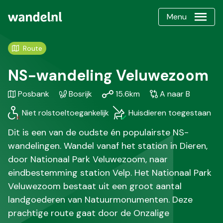
Menu
Route
NS-wandeling Veluwezoom
Gebied
Karakteristiek
Afstand
Soort
Posbank
Bosrijk
15.6km
A naar B
/
wandeling
Niet rolstoeltoegankelijk
Huisdieren toegestaan
Regio
Dit is een van de oudste én populairste NS-
wandelingen. Wandel vanaf het station in Dieren,
door Nationaal Park Veluwezoom, naar
eindbestemming station Velp. Het Nationaal Park
Veluwezoom bestaat uit een groot aantal
landgoederen van Natuurmonumenten. Deze
prachtige route gaat door de Onzalige