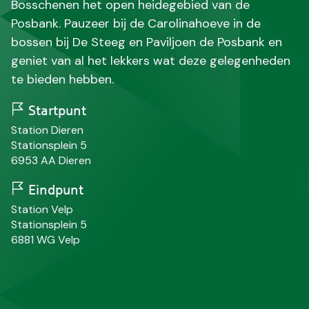
Bosschenen het open heidegebied van de
Posbank. Pauzeer bij de Carolinahoeve in de
bossen bij De Steeg en Paviljoen de Posbank en
geniet van al het lekkers wat deze gelegenheden
te bieden hebben.
Startpunt
N
Station Dieren
a
S
Stationsplein 5
a
t
P
P
6953 AA
Dieren
m
r
o
l
a
s
a
Eindpunt
a
t
a
N
Station Velp
t
c
t
a
S
Stationsplein 5
o
s
a
t
P
P
6881 WG
Velp
d
m
r
o
l
e
a
s
a
a
t
a
t
c
t