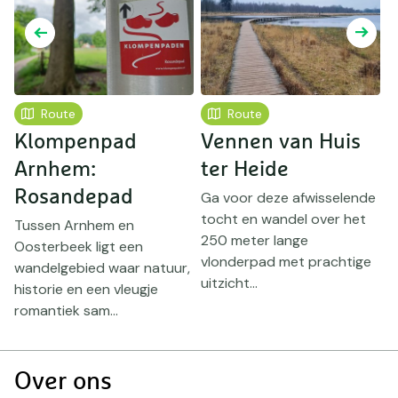
Route
Route
Klompenpad
Vennen van Huis
Arnhem:
ter Heide
I
.
h
Rosandepad
Ga voor deze afwisselende
n
N
tocht en wandel over het
Tussen Arnhem en
.
D
250 meter lange
Oosterbeek ligt een
d
vlonderpad met prachtige
wandelgebied waar natuur,
uitzicht...
historie en een vleugje
romantiek sam...
Doormat
Over ons