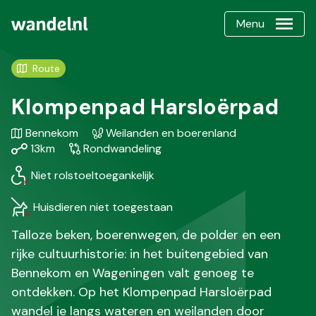
Menu
Route
Klompenpad Harsloërpad
Gebied
Karakteristiek
Afstand
Bennekom
Weilanden en boerenland
/
Soort
13km
Rondwandeling
Regio
wandeling
Niet rolstoeltoegankelijk
Huisdieren niet toegestaan
Talloze beken, boerenwegen, de polder en een
rijke cultuurhistorie: in het buitengebied van
Bennekom en Wageningen valt genoeg te
ontdekken. Op het Klompenpad Harsloërpad
wandel je langs wateren en weilanden door