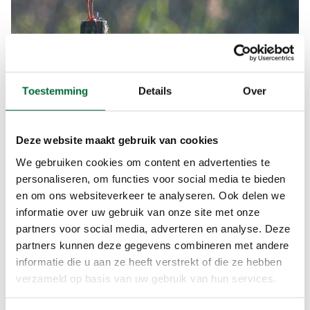
Tureluur. (Foto: © Frans Schouwenburg, Flickr)
Neem je verrekijker mee
Toestemming
Details
Over
Grutto’s, steenuilen, scholeksters, kieviten, wulpen
en tureluurs… in de omgeving van het Binnenveld
Deze website maakt gebruik van cookies
zie je heel veel (weide)vogels, dus neem je
We gebruiken cookies om content en advertenties te
verrekijker mee!
personaliseren, om functies voor social media te bieden
en om ons websiteverkeer te analyseren. Ook delen we
informatie over uw gebruik van onze site met onze
partners voor social media, adverteren en analyse. Deze
partners kunnen deze gegevens combineren met andere
informatie die u aan ze heeft verstrekt of die ze hebben
verzameld op basis van uw gebruik van hun services.