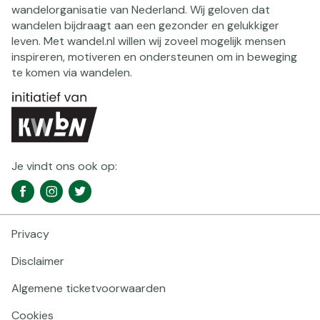
wandelorganisatie van Nederland. Wij geloven dat
wandelen bijdraagt aan een gezonder en gelukkiger
leven. Met wandel.nl willen wij zoveel mogelijk mensen
inspireren, motiveren en ondersteunen om in beweging
te komen via wandelen.
Je vindt ons ook op:
Social
Facebook
Instagram
Twitter
media
navigatie
Privacy
Footer
navigatie
Disclaimer
Algemene ticketvoorwaarden
Cookies