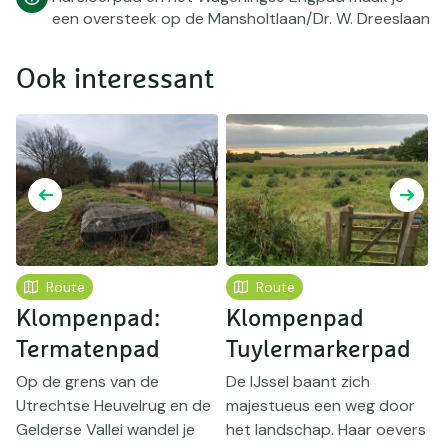
een oversteek op de Mansholtlaan/Dr. W. Dreeslaan
Ook interessant
Route
Route
Klompenpad:
Klompenpad
ad
Termatenpad
Tuylermarkerpad
Op de grens van de
De IJssel baant zich
W
Utrechtse Heuvelrug en de
majestueus een weg door
f
Gelderse Vallei wandel je
het landschap. Haar oevers
i