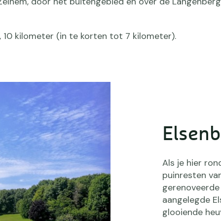
 Zelhem, door het buitengebied en over de Langenberg
, 10 kilometer (in te korten tot 7 kilometer).
Elsenb
Als je hier ro
puinresten van
gerenoveerde 
aangelegde El
glooiende heu