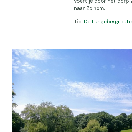
voert je door het dorp
naar Zelhem.
Tip:
De Langebergroute