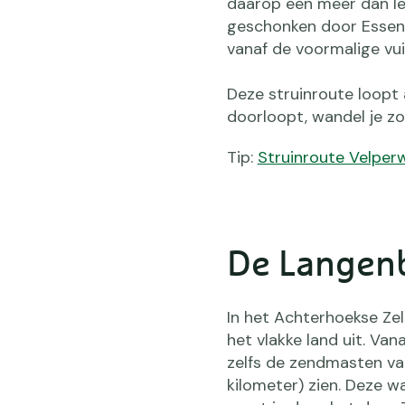
daarop een meer dan le
geschonken door Essent, 
vanaf de voormalige vui
Deze struinroute loopt 
doorloopt, wandel je zo 
Tip:
Struinroute Velper
De Langen
In het Achterhoekse Z
het vlakke land uit. Van
zelfs de zendmasten va
kilometer) zien. Deze 