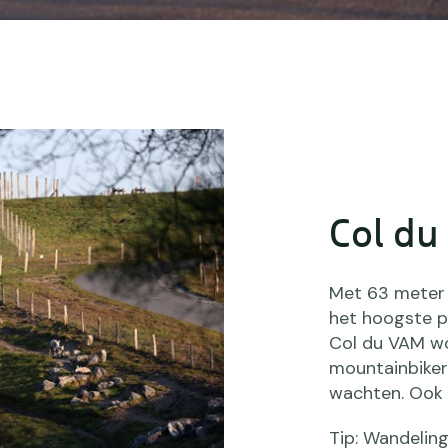
Col du
Met 63 meter 
het hoogste pu
Col du VAM wor
mountainbiker
wachten. Ook d
Tip: Wandelin