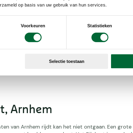
op het puin
erzameld op basis van uw gebruik van hun services.
r is een uniek
e en kunst
andelpaden
Voorkeuren
Statistieken
mountainbikers
r. Let op: door
hrijving van
Bergschenhoek
Selectie toestaan
navigatie op
rt, Arnhem
ten van Arnhem rijdt kan het niet ontgaan. Een grote