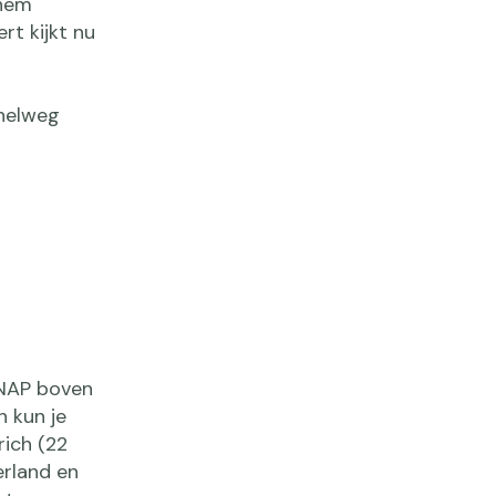
nhem
rt kijkt nu
snelweg
 NAP boven
n kun je
ich (22
erland en