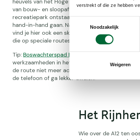
heuvels van het Hoge Bergse Bos zijn aangelegd 
verstrekt of die ze hebben v
van bouw- en sloopafval uit de stad Rotterdam. E
recreatiepark ontstaan, waar de natuur, recreati
Toestemmingsselectie
hand-in-hand gaan. Naast een diversiteit aan w
Noodzakelijk
vind je hier ook een skihal en schrik niet van de 
die op speciale routes hun rondes rijden.
Tip:
Boswachterspad Bergse Bossen
, 10 kilomete
werkzaamheden in het Lage Bergse Bos is de besc
Weigeren
de route niet meer actueel. Gebruik zo nodig de 
de telefoon of ga lekker dwalen.
Het Rijnhe
Wie over de A12 ten oos