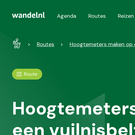
Agenda
Routes
Reizen
Hoofdnavigatie
Wandel
Routes
Hoogtemeters maken op een
-
Home
Route
Hoogtemeter
een vuilnisbel