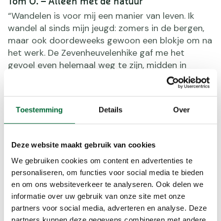
Tom O. – Alleen met de natuur
“Wandelen is voor mij een manier van leven. Ik
wandel al sinds mijn jeugd: zomers in de bergen,
maar ook doordeweeks gewoon een blokje om na
het werk. De Zevenheuvelenhike gaf me het
gevoel even helemaal weg te zijn, midden in
Nederland. Alleen op pad, door die glooiende
bossen, dat is voor mij puur genieten. Je voelt je
lijf werken, maar je hoofd komt tot rust. De
Toestemming
Details
Over
hoogteverschillen maken het lekker uitdagend.”
Kim F. – Samen met het gezin
“Samen wandelen is voor ons gezin een moment
Deze website maakt gebruik van cookies
van verbinding. Met drie jonge kinderen is het
We gebruiken cookies om content en advertenties te
soms aanpoten, maar de combinatie van buiten
personaliseren, om functies voor social media te bieden
zijn, de natuur beleven én een prestatie leveren
en om ons websiteverkeer te analyseren. Ook delen we
geeft ons zoveel voldoening. De kinderen vinden
informatie over uw gebruik van onze site met onze
het avontuur geweldig – over boomwortels
partners voor social media, adverteren en analyse. Deze
klauteren, bramen plukken onderweg, en samen
partners kunnen deze gegevens combineren met andere