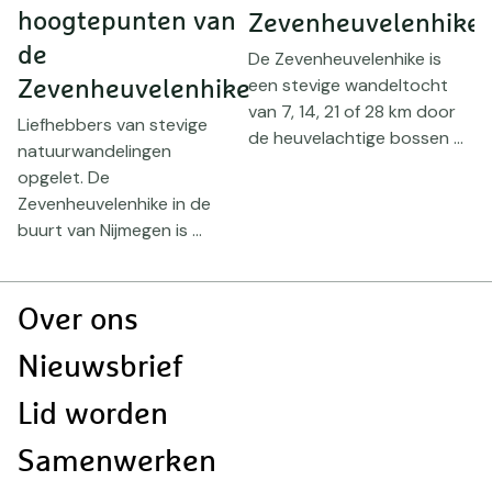
hoogtepunten van
Zevenheuvelenhike
v
de
h
De Zevenheuvelenhike is
een stevige wandeltocht
Zevenheuvelenhike
h
van 7, 14, 21 of 28 km door
Liefhebbers van stevige
n
H
de heuvelachtige bossen ...
natuurwandelingen
a
opgelet. De
w
Zevenheuvelenhike in de
h
buurt van Nijmegen is ...
a
Doormat
Over ons
navigatie
Nieuwsbrief
Lid worden
Samenwerken