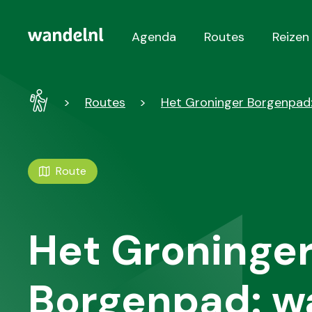
Agenda
Routes
Reizen
Hoofdnavigatie
Wandel
Routes
Het Groninger Borgenpad:
-
Home
Route
Het Groninge
Borgenpad: w