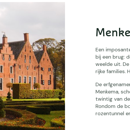
Menke
Een imposante
bij een brug: 
weelde uit. D
rijke families
De erfgenamen
Menkema, scho
twintig van d
Rondom de bor
rozentunnel e