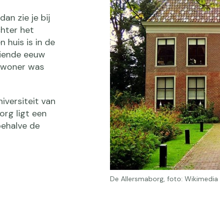
an zie je bij
hter het
 huis is in de
iende eeuw
bewoner was
versiteit van
org ligt een
behalve de
De Allersmaborg, foto: Wikimedia