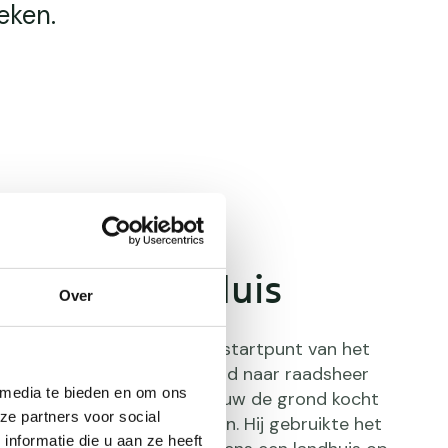
eken.
ndersborg, Nuis
Over
rg in het dorp Nuis is het startpunt van het
genpad. De borg is genoemd naar raadsheer
 media te bieden en om ons
rs, die eind zeventiende eeuw de grond kocht
ze partners voor social
og drie boerderijen stonden. Hij gebruikte het
nformatie die u aan ze heeft