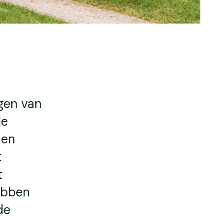
gen van
de
 en
t
t
ebben
de