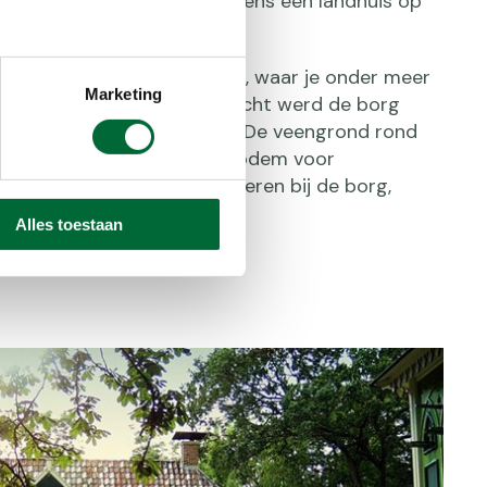
enontginning en liet er tevens een landhuis op
ndhuis ligt het Coendersbos, waar je onder meer
Marketing
gswiekje komt. Via deze gracht werd de borg
en trekschuit bevoorraad. De veengrond rond
rg is de ideale voedingsbodem voor
. Bovendien leven er veel dieren bij de borg,
n ijsvogels.
Alles toestaan