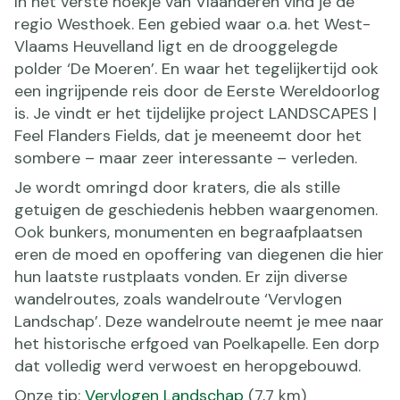
In het verste hoekje van Vlaanderen vind je de
regio Westhoek. Een gebied waar o.a. het West-
Vlaams Heuvelland ligt en de drooggelegde
polder ‘De Moeren’. En waar het tegelijkertijd ook
een ingrijpende reis door de Eerste Wereldoorlog
is. Je vindt er het tijdelijke project LANDSCAPES |
Feel Flanders Fields, dat je meeneemt door het
sombere – maar zeer interessante – verleden.
Je wordt omringd door kraters, die als stille
getuigen de geschiedenis hebben waargenomen.
Ook bunkers, monumenten en begraafplaatsen
eren de moed en opoffering van diegenen die hier
hun laatste rustplaats vonden. Er zijn diverse
wandelroutes, zoals wandelroute ‘Vervlogen
Landschap’. Deze wandelroute neemt je mee naar
het historische erfgoed van Poelkapelle. Een dorp
dat volledig werd verwoest en heropgebouwd.
Onze tip:
Vervlogen Landschap
(7,7 km)