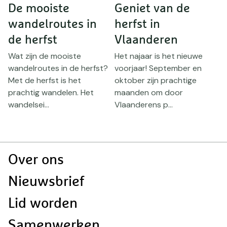
De mooiste
Geniet van de
2
:
T
wandelroutes in
herfst in
h
de herfst
Vlaanderen
Wat zijn de mooiste
Het najaar is het nieuwe
wandelroutes in de herfst?
voorjaar! September en
H
Met de herfst is het
oktober zijn prachtige
w
prachtig wandelen. Het
maanden om door
h
wandelsei...
Vlaanderens p...
W
t
Doormat
Over ons
navigatie
Nieuwsbrief
Lid worden
Samenwerken