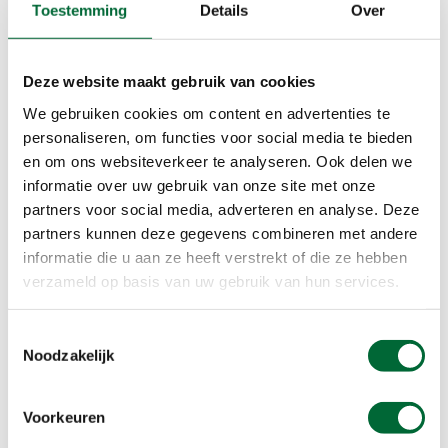
Toestemming
Details
Over
Deze website maakt gebruik van cookies
We gebruiken cookies om content en advertenties te
personaliseren, om functies voor social media te bieden
en om ons websiteverkeer te analyseren. Ook delen we
informatie over uw gebruik van onze site met onze
partners voor social media, adverteren en analyse. Deze
partners kunnen deze gegevens combineren met andere
informatie die u aan ze heeft verstrekt of die ze hebben
Kolonie van Weldadigheid. (Foto: © Kris van de Vorst,
verzameld op basis van uw gebruik van hun services.
ToerismeVlaanderen)
Wandelen in Vlaanderen, tip 3:
Toestemmingsselectie
Noodzakelijk
Koloniën van Weldadigheid
Liefhebbers van architectuur en geschiedenis
Voorkeuren
kunnen hun hart ophalen in de UNESCO