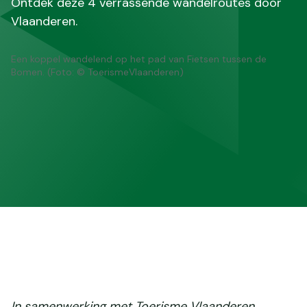
Ontdek deze 4 verrassende wandelroutes door
Vlaanderen.
Een koppel wandelend op het pad van Fietsen tussen de
Bomen. (Foto: © ToerismeVlaanderen)
In samenwerking met Toerisme Vlaanderen