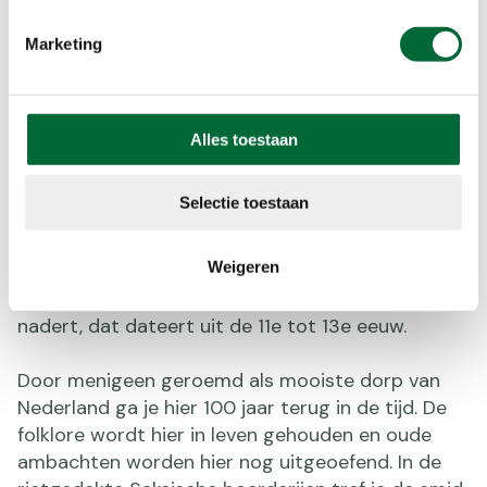
Marketing
Drenthepad etappe 16:
Westerbork – Elp (14,9 km)
De wandeling start vanaf de brink in het dorp
Alles toestaan
Westerbork. Al snel laat je dit pittoreske dorpje
achter je en wandel je door het typische Drentse
Selectie toestaan
landschap met velden vol bloemen, omzoomd
door bos. De uitgestrekte velden doen bijna on-
Weigeren
Nederlands aan. De rust en stilte voeren je terug
in de tijd. Helemaal als museumdorp Orvelte
nadert, dat dateert uit de 11
e
tot 13
e
eeuw.
Door menigeen geroemd als mooiste dorp van
Nederland ga je hier 100 jaar terug in de tijd. De
folklore wordt hier in leven gehouden en oude
ambachten worden hier nog uitgeoefend. In de