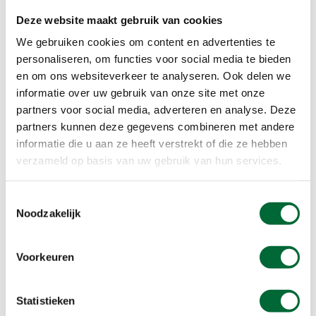
Deze etappe staat bol van de historie en laat je
Deze website maakt gebruik van cookies
kennis maken met Nationaal Park Drentsche Aa.
Vanuit Zuidlaren wandel je door een gebied dat
We gebruiken cookies om content en advertenties te
bekend staat als het ‘Pompeï van Drenthe’. In het
personaliseren, om functies voor social media te bieden
en om ons websiteverkeer te analyseren. Ook delen we
Strubben Kniphorstbosch vind je tientallen
informatie over uw gebruik van onze site met onze
grafheuvels, eeuwenoude karrensporen,
partners voor social media, adverteren en analyse. Deze
hunebedden en kraters uit de Tweede
partners kunnen deze gegevens combineren met andere
Wereldoorlog. Dit gebied is dan ook het enige
informatie die u aan ze heeft verstrekt of die ze hebben
Nederlandse Archeologische Rijksmonument.
verzameld op basis van uw gebruik van hun services.
Via het pittoreske Anloo, waar de Magnuskerk
Toestemmingsselectie
een bezoekje waard is, kom je bij het Pinetum Ter
Noodzakelijk
Borgh. Dit bos omvat meer dan 400 soorten
naaldbomen en werd in 1954 door de
houthandelaar Everts aangelegd. Het bos staat
Voorkeuren
ook wel bekend als het Evertsbos. Laat je vooral
verrassen door de verschillende scharkeringen
Statistieken
groen van de vele soorten naaldbomen.