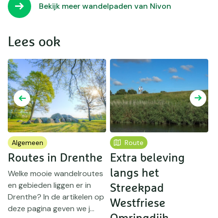
Bekijk meer wandelpaden van Nivon
Lees ook
Algemeen
Route
Routes in Drenthe
Extra beleving
langs het
Welke mooie wandelroutes
en gebieden liggen er in
Streekpad
r
Drenthe? In de artikelen op
Westfriese
D
deze pagina geven we j...
z