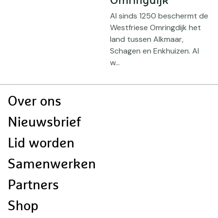
Omringdijk
S
Al sinds 1250 beschermt de
v
e
Westfriese Omringdijk het
land tussen Alkmaar,
Schagen en Enkhuizen. Al
w...
Doormat
Over ons
navigatie
Nieuwsbrief
Lid worden
Samenwerken
Partners
Shop