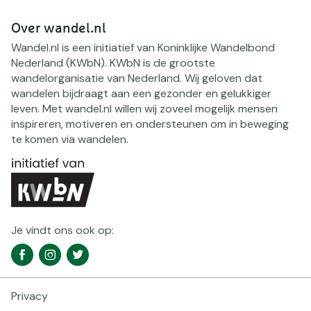
Over wandel.nl
Wandel.nl is een initiatief van Koninklijke Wandelbond
Nederland (KWbN). KWbN is de grootste
wandelorganisatie van Nederland. Wij geloven dat
wandelen bijdraagt aan een gezonder en gelukkiger
leven. Met wandel.nl willen wij zoveel mogelijk mensen
inspireren, motiveren en ondersteunen om in beweging
te komen via wandelen.
Je vindt ons ook op:
Social
Facebook
Instagram
Twitter
media
navigatie
Privacy
Footer