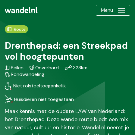
Menu
Route
Drenthepad: een Streekpad
vol hoogtepunten
Gebied
Karakteristiek
Afstand
Soort
Beilen
Onverhard
328km
/
wandeling
Rondwandeling
Regio
Niet rolstoeltoegankelijk
Huisdieren niet toegestaan
Maak kennis met de oudste LAW van Nederland:
het Drenthepad. Deze wandelroute biedt een mix
van natuur, cultuur en historie. Wandel.nl neemt je