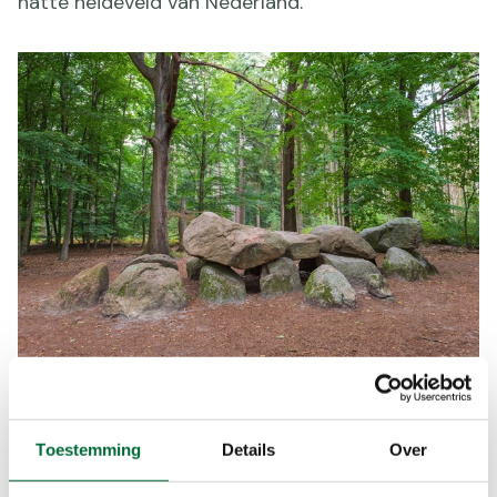
natte heideveld van Nederland.
Hunebedden op Drenthepad. (Foto: © Shutterstock)
Drenthepad etappe 10: Zuidlaren
Toestemming
Details
Over
– Gieten (18 km)