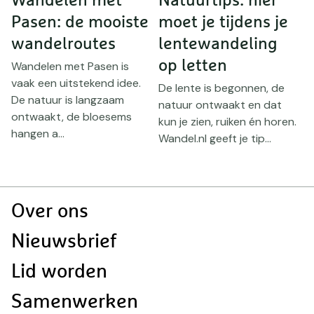
Wandelen met
Natuurtips: hier
W
Pasen: de mooiste
moet je tijdens je
t
wandelroutes
lentewandeling
op letten
l
Wandelen met Pasen is
.
vaak een uitstekend idee.
De lente is begonnen, de
D
De natuur is langzaam
natuur ontwaakt en dat
l
ontwaakt, de bloesems
kun je zien, ruiken én horen.
s
hangen a...
Wandel.nl geeft je tip...
m
W
Doormat
Over ons
navigatie
Nieuwsbrief
Lid worden
Samenwerken