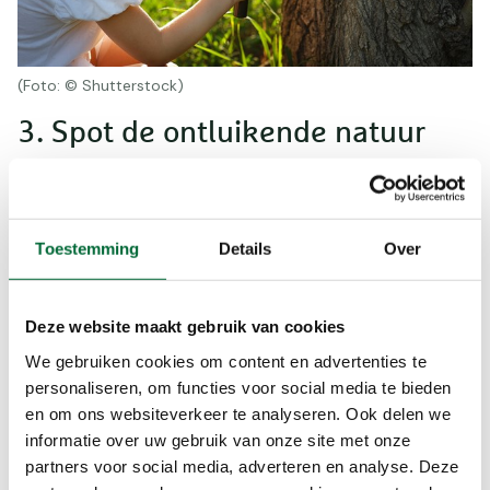
(Foto: © Shutterstock)
3. Spot de ontluikende natuur
Heb je al een mooie route uitgekozen? Maak dan
een spel van je wandeling en probeer zoveel
mogelijk verschillende dieren en planten te
Toestemming
Details
Over
herkennen. De natuur wordt steeds actiever, dus
je hebt genoeg om te ontdekken. Wanneer je met
een wandelmaatje of met kinderen loopt, kun je
Deze website maakt gebruik van cookies
er zelfs een wedstrijdje van maken. Mocht je
We gebruiken cookies om content en advertenties te
onderweg niet weten wat je bent tegengekomen,
personaliseren, om functies voor social media te bieden
dan geven wij je een paar tips over apps
en om ons websiteverkeer te analyseren. Ook delen we
waarmee je dieren en planten kunt herkennen.
informatie over uw gebruik van onze site met onze
partners voor social media, adverteren en analyse. Deze
Apps om dieren en planten te herkennen