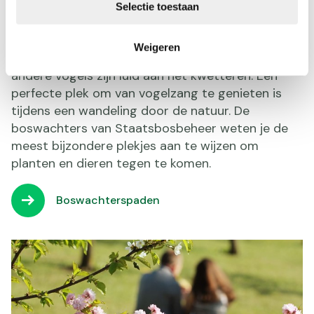
te horen in het voorjaar. Aan het begin van de
Selectie toestaan
lente trekken bijvoorbeeld de tjiftjaf, de fitis en de
koekoek uit het tropische Afrika naar Nederland
Weigeren
om hun zang te laten horen. Maar ook veel
andere vogels zijn luid aan het kwetteren. Een
perfecte plek om van vogelzang te genieten is
tijdens een wandeling door de natuur. De
boswachters van Staatsbosbeheer weten je de
meest bijzondere plekjes aan te wijzen om
planten en dieren tegen te komen.
Boswachterspaden