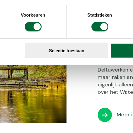
Voorkeuren
Statistieken
Water
In het Waterl
Selectie toestaan
samen. Hier w
van water. De
Deltawerken e
maar raken st
eigenlijk alle
over het Wate
Meer 