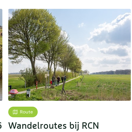
Route
6
Wandelroutes bij RCN