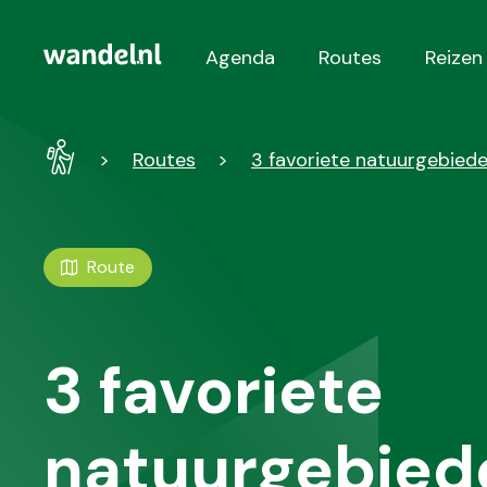
Agenda
Routes
Reizen
Hoofdnavigatie
Wandel
Routes
3 favoriete natuurgebied
-
Home
Route
3 favoriete
natuurgebiede