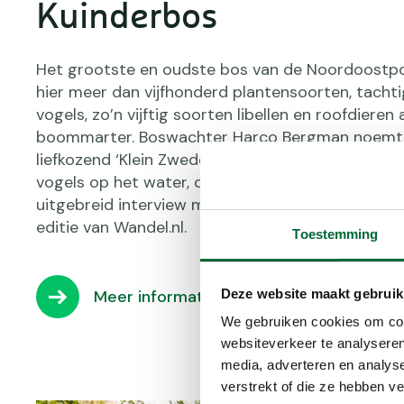
Kuinderbos
Het grootste en oudste bos van de Noordoostpol
hier meer dan vijfhonderd plantensoorten, tacht
vogels, zo’n vijftig soorten libellen en roofdieren 
boommarter. Boswachter Harco Bergman noemt 
liefkozend ‘Klein Zweden’. “Omdat het hele plaatje
vogels op het water, de bomen eromheen, de rus
uitgebreid interview met de boswachter staat in
editie van Wandel.nl.
Toestemming
Deze website maakt gebruik
Meer informatie
We gebruiken cookies om cont
websiteverkeer te analyseren
media, adverteren en analys
verstrekt of die ze hebben v