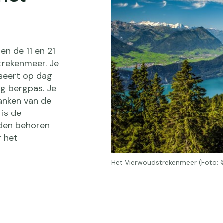
en de 11 en 21
rekenmeer. Je
tseert op dag
gg bergpas. Je
anken van de
is de
aden behoren
r het
Het Vierwoudstrekenmeer (Foto: