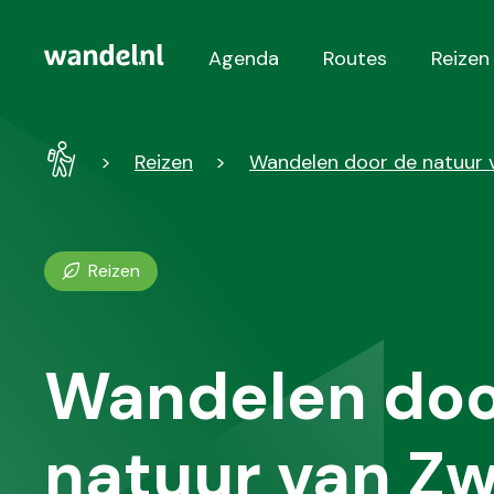
Agenda
Routes
Reizen
Hoofdnavigatie
Wandel
Reizen
Wandelen door de natuur v
-
Home
Reizen
Wandelen doo
natuur van Zw