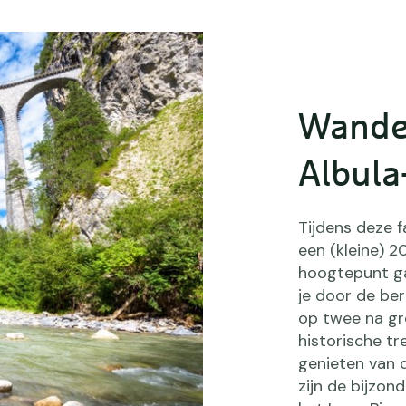
Wandel
Albula
Tijdens deze 
een (kleine) 2
hoogtepunt ga
je door de ber
op twee na gr
historische tr
genieten van 
zijn de bijzon