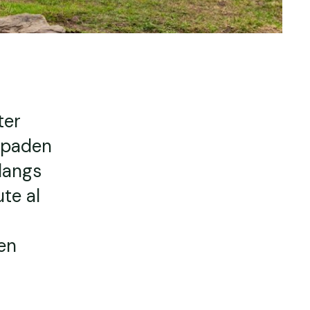
ter
elpaden
langs
ute al
en