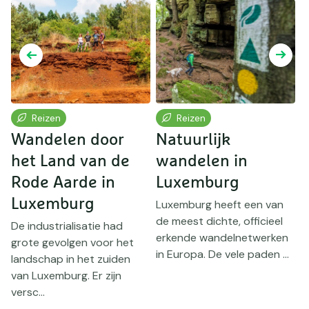
Reizen
Reizen
Wandelen door
Natuurlijk
het Land van de
wandelen in
D
Rode Aarde in
Luxemburg
I
n
Luxemburg
Luxemburg heeft een van
b
de meest dichte, officieel
De industrialisatie had
b
erkende wandelnetwerken
grote gevolgen voor het
ti
in Europa. De vele paden ...
landschap in het zuiden
van Luxemburg. Er zijn
versc...