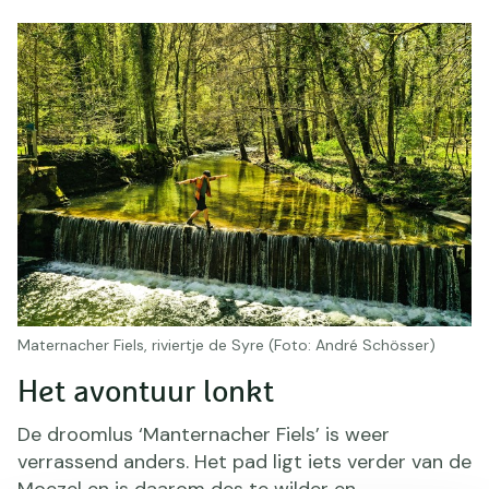
Maternacher Fiels, riviertje de Syre (Foto: André Schösser)
Het avontuur lonkt
De droomlus ‘Manternacher Fiels’ is weer
verrassend anders. Het pad ligt iets verder van de
Moezel en is daarom des te wilder en