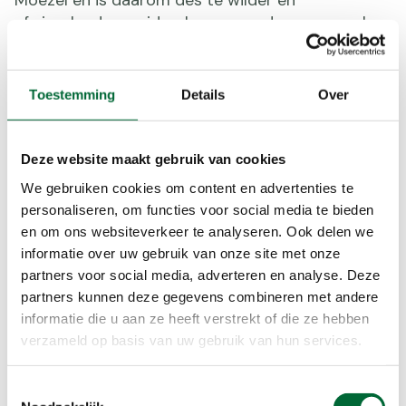
afwisselender: weides, boomgaarden en vooral
het hellingbos langs het riviertje de Syre maken
het pad tot een echt avontuur. De wandeling
loopt langs steile kalksteenwanden en andere
Toestemming
Details
Over
indrukwekkende rotsgesteenten. Je wandelt door
dicht loofbos, om plotseling, midden in het bos,
het zicht vrij te maken op een wijngaard. Het mag
Deze website maakt gebruik van cookies
duidelijk zijn: deze streek is het wandelen waard!
We gebruiken cookies om content en advertenties te
personaliseren, om functies voor social media te bieden
en om ons websiteverkeer te analyseren. Ook delen we
informatie over uw gebruik van onze site met onze
partners voor social media, adverteren en analyse. Deze
partners kunnen deze gegevens combineren met andere
informatie die u aan ze heeft verstrekt of die ze hebben
verzameld op basis van uw gebruik van hun services.
Toestemmingsselectie