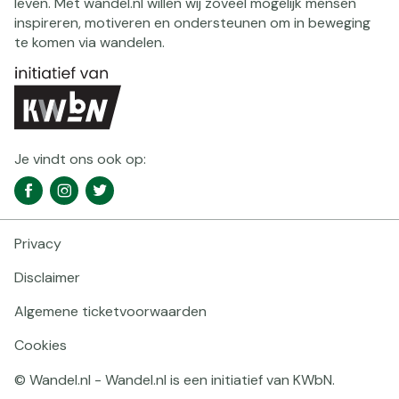
leven. Met wandel.nl willen wij zoveel mogelijk mensen
inspireren, motiveren en ondersteunen om in beweging
te komen via wandelen.
Je vindt ons ook op:
Social
Facebook
Instagram
Twitter
media
navigatie
Privacy
Footer
navigatie
Disclaimer
Algemene ticketvoorwaarden
Cookies
© Wandel.nl - Wandel.nl is een initiatief van KWbN.