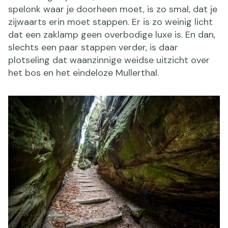
spelonk waar je doorheen moet, is zo smal, dat je
zijwaarts erin moet stappen. Er is zo weinig licht
dat een zaklamp geen overbodige luxe is. En dan,
slechts een paar stappen verder, is daar
plotseling dat waanzinnige weidse uitzicht over
het bos en het eindeloze Mullerthal.