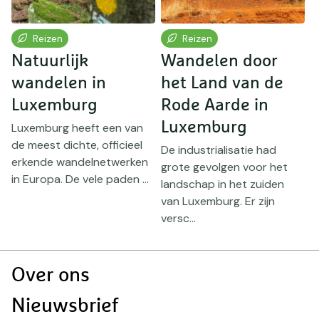
Reizen
Reizen
Natuurlijk
Wandelen door
D
wandelen in
het Land van de
T
Luxemburg
Rode Aarde in
p
Luxemburg
Luxemburg heeft een van
de meest dichte, officieel
,
De industrialisatie had
D
erkende wandelnetwerken
t
grote gevolgen voor het
e
in Europa. De vele paden ...
landschap in het zuiden
h
,
van Luxemburg. Er zijn
B
versc...
v
Doormat
Over ons
navigatie
Nieuwsbrief