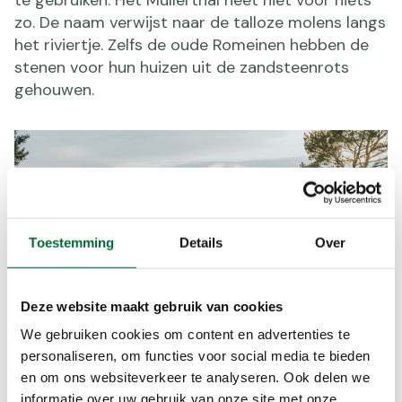
zo. De naam verwijst naar de talloze molens langs
het riviertje. Zelfs de oude Romeinen hebben de
stenen voor hun huizen uit de zandsteenrots
gehouwen.
Toestemming
Details
Over
Deze website maakt gebruik van cookies
We gebruiken cookies om content en advertenties te
personaliseren, om functies voor social media te bieden
en om ons websiteverkeer te analyseren. Ook delen we
Berdorf, op de Mullerthal Trail. (Foto: © Giulio Groebert)
informatie over uw gebruik van onze site met onze