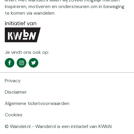
inspireren, motiveren en ondersteunen om in beweging
te komen via wandelen.
Je vindt ons ook op:
Social
Facebook
Instagram
Twitter
media
navigatie
Privacy
Footer
navigatie
Disclaimer
Algemene ticketvoorwaarden
Cookies
© Wandel.nl - Wandel.nl is een initiatief van KWbN.