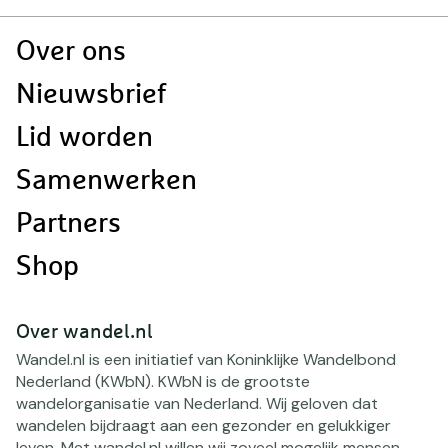
Doormat
Over ons
navigatie
Nieuwsbrief
Lid worden
Samenwerken
Partners
Shop
Over wandel.nl
Wandel.nl is een initiatief van Koninklijke Wandelbond
Nederland (KWbN). KWbN is de grootste
wandelorganisatie van Nederland. Wij geloven dat
wandelen bijdraagt aan een gezonder en gelukkiger
leven. Met wandel.nl willen wij zoveel mogelijk mensen