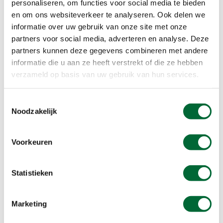
personaliseren, om functies voor social media te bieden
voorwerpen tegen, zoals een prachtig kanon, dat
en om ons websiteverkeer te analyseren. Ook delen we
opgeleukt is met bloemen in een grote voortuin
informatie over uw gebruik van onze site met onze
langs de weg. Een plaatje waard. Even na 17.45
partners voor social media, adverteren en analyse. Deze
uur begint het al wat te schemeren, het is
partners kunnen deze gegevens combineren met andere
tenslotte al half oktober geweest. ‘Mooi hè?’ zegt
informatie die u aan ze heeft verstrekt of die ze hebben
Jacqueline. Ik knik instemmend. We worden
verzameld op basis van uw gebruik van hun services.
getrakteerd op een mooie zonsondergang. De
organisatie besluit vroeg in de avond om ons
Toestemmingsselectie
lichtgevende hesjes te geven. Een verstandig
Noodzakelijk
besluit, want we lopen iets later langs een weg,
zonder losliggend fietspad. Veiligheid voor alles,
Voorkeuren
want men rijdt hier stevig door.
Statistieken
Marketing