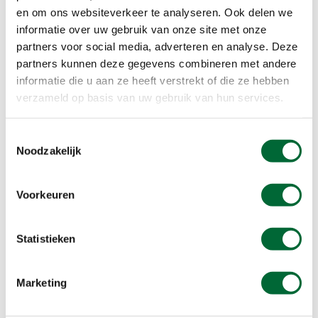
en om ons websiteverkeer te analyseren. Ook delen we
informatie over uw gebruik van onze site met onze
partners voor social media, adverteren en analyse. Deze
partners kunnen deze gegevens combineren met andere
informatie die u aan ze heeft verstrekt of die ze hebben
Ontmoetingen met dieren
verzameld op basis van uw gebruik van hun services.
Een klaphek verraadt dat er runderen in het
Toestemmingsselectie
gebied lopen. Deze Galloway’s helpen mee om
Noodzakelijk
het gebied open te houden, want anders kan het
water niet goed doorstromen. Wij zien ze
vandaag overigens niet. Bij de volgende oversteek
Voorkeuren
vliegt een reiger op en in plas dobberen ganzen,
vergezeld door een schooltje pullen, terwijl een
Statistieken
fuut onderwater naar wat lekkers zoekt. Een
eindje verderop komt de fuut weer boven. Hij
vertrekt richting een rietkraag aan de overkant,
Marketing
waar zijn partner op een nest verstopt zit. Ook