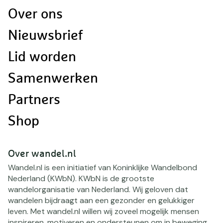
Doormat
Over ons
navigatie
Nieuwsbrief
Lid worden
Samenwerken
Partners
Shop
Over wandel.nl
Wandel.nl is een initiatief van Koninklijke Wandelbond
Nederland (KWbN). KWbN is de grootste
wandelorganisatie van Nederland. Wij geloven dat
wandelen bijdraagt aan een gezonder en gelukkiger
leven. Met wandel.nl willen wij zoveel mogelijk mensen
inspireren, motiveren en ondersteunen om in beweging