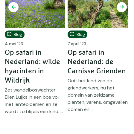
Blog
Blog
4 mei `23
7 april `23
2
Op safari in
Op safari in
O
Nederland: wilde
Nederland: de
N
hyacinten in
Carnisse Grienden
Wildrijk
L
Ooit het land van de
griendwerkers, nu het
Zet wandelboswachter
N
domein van zeldzame
Ellen Luijks in een bos vol
a
planten, varens, omgevallen
g
met lentebloemen en ze
w
bomen en ...
wordt zo blij als een kind. ...
L
g