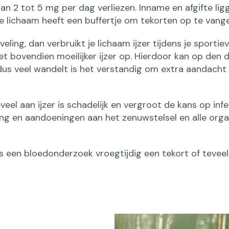
 2 tot 5 mg per dag verliezen. Inname en afgifte lig
 je lichaam heeft een buffertje om tekorten op te vang
eling, dan verbruikt je lichaam ijzer tijdens je sportie
et bovendien moeilijker ijzer op. Hierdoor kan op den 
 dus veel wandelt is het verstandig om extra aandacht
eveel aan ijzer is schadelijk en vergroot de kans op infe
king en aandoeningen aan het zenuwstelsel en alle org
s een bloedonderzoek vroegtijdig een tekort of teveel 