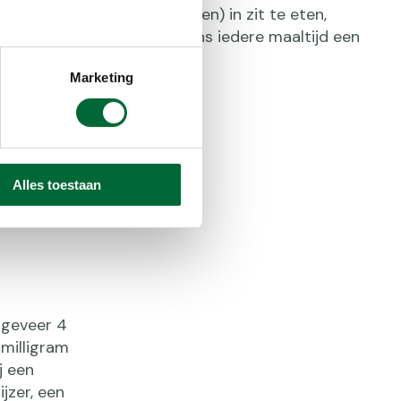
rs fruit, groente, aardappelen) in zit te eten,
e opname. Eet daarom tijdens iedere maaltijd een
itamine C bevat.
Marketing
Alles toestaan
ongeveer 4
milligram
j een
jzer, een