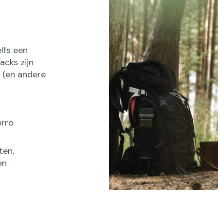
lfs een
cks zijn
r (en andere
erro
ten,
en