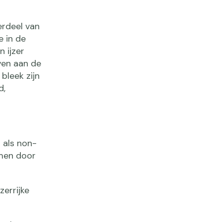
erdeel van
 in de
n ijzer
ven aan de
bleek zijn
d,
 als non-
omen door
zerrijke