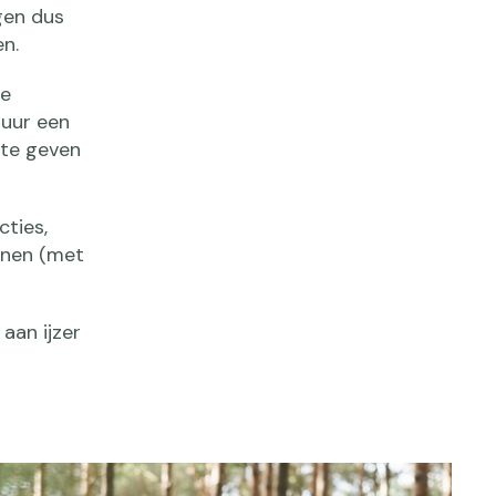
gen dus
en.
ve
duur een
 te geven
cties,
anen (met
aan ijzer