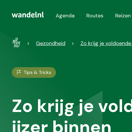
Agenda
Routes
Reizen
Hoofdnavigatie
Wandel
Gezondheid
Zo krijg je voldoende
-
Home
Tips & Tricks
Zo krijg je vo
ijzer binnen