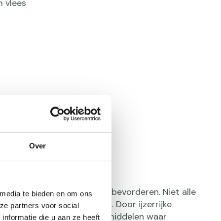
m vlees
Over
e ijzer opname
ame van ijzer in je lichaam bevorderen. Niet alle
 media te bieden en om ons
melijk makkelijk opgenomen. Door ijzerrijke
ze partners voor social
len tegelijk met voedingsmiddelen waar
nformatie die u aan ze heeft