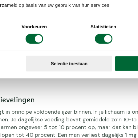
vitamine C (ve
erzameld op basis van uw gebruik van hun services.
verbeter je d
product dat v
Voorkeuren
Statistieken
Selectie toestaan
tievelingen
gt in principe voldoende ijzer binnen. In je lichaam is 
en. Je dagelijkse voeding bevat gemiddeld zo’n 10-15 
 darmen ongeveer 5 tot 10 procent op, maar dat kan bi
pen tot 40 procent. Een man verliest dagelijks 1 mg i