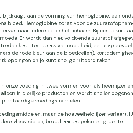
at bijdraagt aan de vorming van hemoglobine, een ond
 ons bloed. Hemoglobine zorgt voor de zuurstofopname
ervan naar iedere cel in het lichaam. Bij een tekort aa
moede. Er wordt dan niet voldoende zuurstof afgege
r treden klachten op als vermoeidheid, een slap gevoel, 
ers de rode kleur aan de bloedcellen), kortademighei
rtkloppingen en je kunt snel geïrriteerd raken.
 in onze voeding in twee vormen voor: als heemijzer en
t alleen in dierlijke producten en wordt sneller opgen
it plantaardige voedingsmiddelen.
oedingsmiddelen, maar de hoeveelheid ijzer varieert. IJ
dere vlees, eieren, brood, aardappelen en groente.