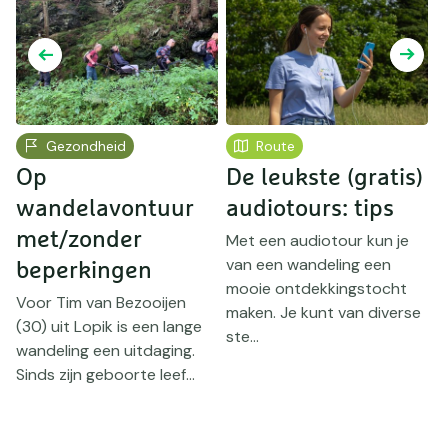
Gezondheid
Route
Op
De leukste (gratis)
n
wandelavontuur
audiotours: tips
e
met/zonder
a
Met een audiotour kun je
van een wandeling een
beperkingen
b
mooie ontdekkingstocht
Voor Tim van Bezooijen
W
maken. Je kunt van diverse
l
(30) uit Lopik is een lange
v
ste...
wandeling een uitdaging.
c
Sinds zijn geboorte leef...
e
b