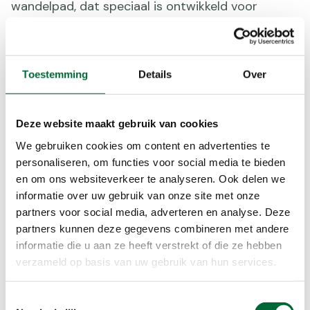
wandelpad, dat speciaal is ontwikkeld voor
blinden en slechtzienden, wordt door natuurlijke
elementen (zoals boomstammen, boorden,
gootjes en natuurlijke begroeiing) afgebakend en
is goed begaanbaar. Op meerdere punten zijn er
Toestemming
Details
Over
informatiepunten met tekst in braille en er is zelfs
een voelbare plattegrond, waarop onder meer
Deze website maakt gebruik van cookies
het reliëf voelbaar is. Reliëfkaarten zijn te leen bij
het informatiecentrum en de route is zelfs te
We gebruiken cookies om content en advertenties te
downloaden als app in de App store of Play Store
personaliseren, om functies voor social media te bieden
onder de naam Vlinderpad.
en om ons websiteverkeer te analyseren. Ook delen we
informatie over uw gebruik van onze site met onze
partners voor social media, adverteren en analyse. Deze
Startpunt: Informatiecentrum De Vroente,
partners kunnen deze gegevens combineren met andere
Putsesteenweg 129, 2920 Kalmthout (België).
informatie die u aan ze heeft verstrekt of die ze hebben
Lengte wandeling: 2,7 kilometer.
verzameld op basis van uw gebruik van hun services.
Bijzonderheden: in het informatiecentrum De
Vroente kunnen mensen zonder visuele beperking
simulatiebrillen en wandelstokken lenen om te
Toestemmingsselectie