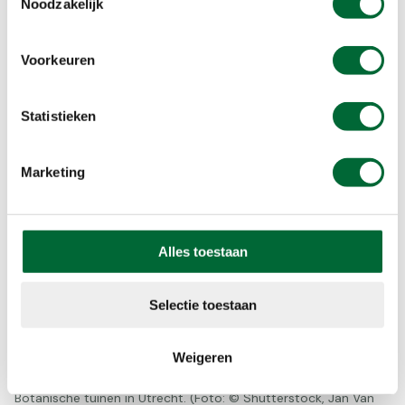
Noodzakelijk
ervaren hoe het is om als blinde of slechtziende
te wandelen in de natuur.
Voorkeuren
Bekijk de route
Statistieken
Marketing
Alles toestaan
Selectie toestaan
Weigeren
Botanische tuinen in Utrecht. (Foto: © Shutterstock, Jan Van