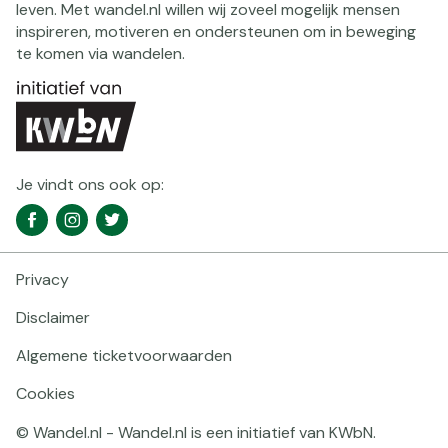
leven. Met wandel.nl willen wij zoveel mogelijk mensen
inspireren, motiveren en ondersteunen om in beweging
te komen via wandelen.
Je vindt ons ook op:
Social
Facebook
Instagram
Twitter
media
navigatie
Privacy
Footer
navigatie
Disclaimer
Algemene ticketvoorwaarden
Cookies
© Wandel.nl - Wandel.nl is een initiatief van KWbN.