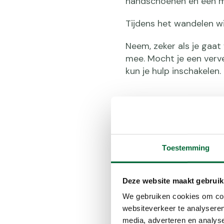
handschoenen en een m
Tijdens het wandelen wil
Neem, zeker als je gaat
mee. Mocht je een verv
kun je hulp inschakelen.
Tijdens je
Toestemming
Ga niet te hard van star
opgewarmd. Begin daaro
Deze website maakt gebruik
mogelijk houdt.
We gebruiken cookies om cont
Je lichaam heeft energ
websiteverkeer te analyseren
daarom voldoende voord
media, adverteren en analys