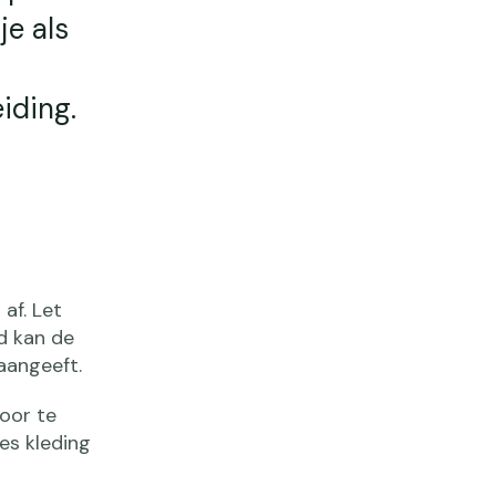
je als
iding.
af. Let
d kan de
aangeeft.
oor te
es kleding