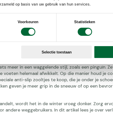
 voedsel mee, zoals energierepen.
erzameld op basis van uw gebruik van hun services.
meestal minder snel dorst. Je lichaam verliest echter o
 je ademhaling. Drink daarom ook in de winter voldoen
Voorkeuren
Statistieken
dat je dorst krijgt. Een thermosfles is ideaal, want d
 bij je.
Selectie toestaan
standig om je wandeltechniek iets aan te passen. Zo vo
 iets meer in een waggelende stijl, zoals een pinguïn. Ze
je voeten helemaal afwikkelt. Op die manier houd je c
speciale anti-slip zooltjes te koop, die je onder je scho
ken geven je meer grip in de sneeuw of op een bevro
wandelt, wordt het in de winter vroeg donker. Zorg ervo
 andere weggebruikers. In dit artikel lees je over verl