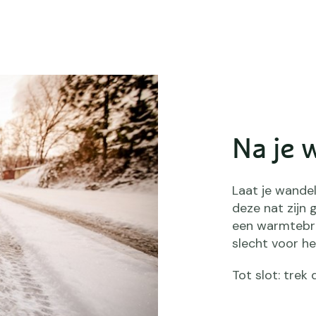
Na je 
Laat je wande
deze nat zijn
een warmtebron
slecht voor h
Tot slot: tre