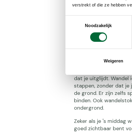
wandeltocht energierijk
verstrekt of die ze hebben v
Als het koud is, heb je 
Toestemmingsselectie
vocht, onder andere via
Noodzakelijk
wandeltochten, nog voor
zowel drinken als warmte
Weigeren
Bij gladheid is het ver
dat je uitglijdt. Wandel
stappen, zonder dat je 
de grond. Er zijn zelfs 
binden. Ook wandelstok
ondergrond.
Zeker als je 's middag 
goed zichtbaar bent voor