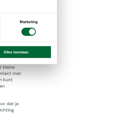
ok bij kou
de tijdens
Marketing
an heb je
Alles toestaan
orkom je
t kleine
ontact met
en kunt
ren
or dat je
ichting