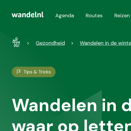
Agenda
Routes
Reizen
Hoofdnavigatie
Wandel
Gezondheid
Wandelen in de winte
-
Home
Tips & Tricks
Wandelen in d
waar op lette