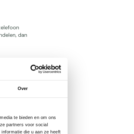
telefoon
ndelen, dan
Over
 zo klein
 media te bieden en om ons
 Eet
ze partners voor social
langere
nformatie die u aan ze heeft