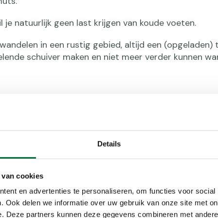
uts.
 je natuurlijk geen last krijgen van koude voeten.
 wandelen in een rustig gebied, altijd een (opgeladen) 
elende schuiver maken en niet meer verder kunnen wa
 wandeling
Details
t. Bij kou duurt het wat langer voordat je spieren zijn
m in een rustig tempo, zodat je de kans op blessures
 van cookies
ent en advertenties te personaliseren, om functies voor social
ie nodig om de temperatuur op peil te kunnen houden.
. Ook delen we informatie over uw gebruik van onze site met on
at je aan je wandeling begint en neem zeker bij een 
e. Deze partners kunnen deze gegevens combineren met andere i