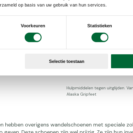
erzameld op basis van uw gebruik van hun services.
€7,95 bij de
owsteps van
 zooltjes met
Voorkeuren
Statistieken
. Op sneeuw
 een
alen, zoals
Selectie toestaan
Hulpmiddelen tegen uitglijden. Va
Alaska Gripfeet
n hebben overigens wandelschoenen met speciale zol
 geven. Deze schoenen zijn wel prijzig. Ze zijn hun inv