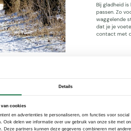
Bij gladheid i
passen. Zo voo
waggelende sti
dat je je voet
contact met d
Details
res
 van cookies
ent en advertenties te personaliseren, om functies voor social
. Ook delen we informatie over uw gebruik van onze site met on
ze kan je
e. Deze partners kunnen deze gegevens combineren met andere i
tjes zijn er in