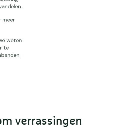
 wandelen.
r meer
 We weten
r te
rmbanden
om verrassingen