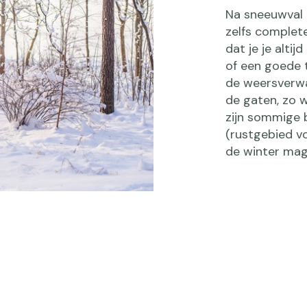
Na sneeuwval 
zelfs complet
dat je je alti
of een goede t
de weersverwa
de gaten, zo w
zijn sommige 
(rustgebied vo
de winter mag