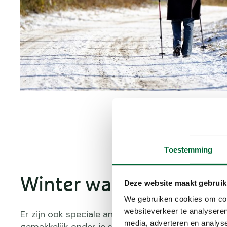
Toestemming
Winter wandelaccessoi
Deze website maakt gebruik
We gebruiken cookies om cont
websiteverkeer te analyseren
Er zijn ook speciale anti-slip zooltjes te koop. De
media, adverteren en analys
gemakkelijk onder je schoenen vastbinden. De zool