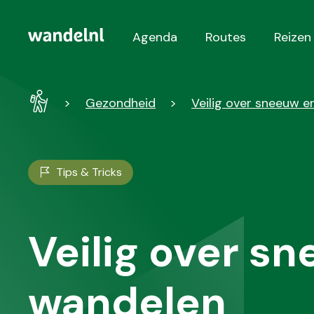
Agenda
Routes
Reizen
Hoofdnavigatie
Wandel
Gezondheid
Veilig over sneeuw e
-
Home
Tips & Tricks
Veilig over sn
wandelen