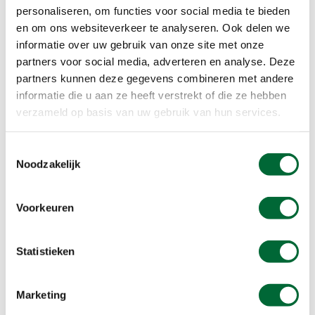
helpen om de dons weer luchtig te maken en
personaliseren, om functies voor social media te bieden
klonteren te voorkomen.
en om ons websiteverkeer te analyseren. Ook delen we
informatie over uw gebruik van onze site met onze
Baselayers
partners voor social media, adverteren en analyse. Deze
partners kunnen deze gegevens combineren met andere
Synthetische baselayers was je regelmatig met
informatie die u aan ze heeft verstrekt of die ze hebben
Nikwax Sports Refresh
. Hiermee verwijder je
verzameld op basis van uw gebruik van hun services.
zweet, huidvetten en geurtjes. Volg altijd de
wasvoorschriften op het kledinglabel en gebruik
Toestemmingsselectie
geen wasverzachter. Die vermindert de
Noodzakelijk
vochtafvoerende werking van de stof.
Voorkeuren
Wetsuits
Een wetsuit krijgt tijdens gebruik veel te
Statistieken
verduren. Zout, chloor, zonnebrandcrème en
ander vuil kunnen het materiaal aantasten.
Nikwax Wetsuit Refresh is speciaal ontwikkeld om
Marketing
deze vervuiling te verwijderen zonder het