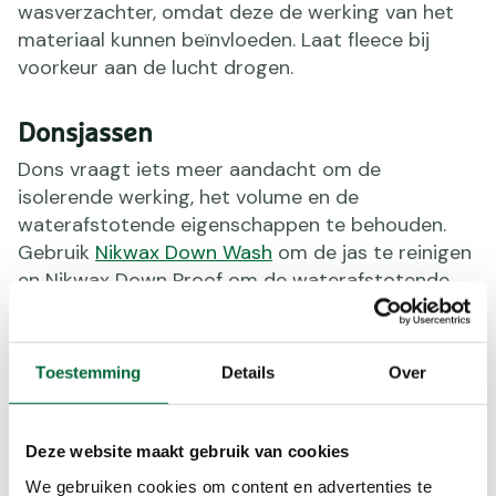
wasverzachter, omdat deze de werking van het
materiaal kunnen beïnvloeden. Laat fleece bij
voorkeur aan de lucht drogen.
Donsjassen
Dons vraagt iets meer aandacht om de
isolerende werking, het volume en de
waterafstotende eigenschappen te behouden.
Gebruik
Nikwax Down Wash
om de jas te reinigen
en Nikwax Down Proof om de waterafstotende
werking te herstellen. Na het wassen lijkt een
donsjas vaak plat. Dat is normaal. Het is belangrijk
dat de jas volledig droogt. Dit kost wat tijd, maar
Toestemming
Details
Over
levert uiteindelijk het beste resultaat op. Droog
de jas in de droger op een lage temperatuur.
Schud het dons regelmatig los tijdens het
Deze website maakt gebruik van cookies
drogen. Droogballen of schone tennisballen
We gebruiken cookies om content en advertenties te