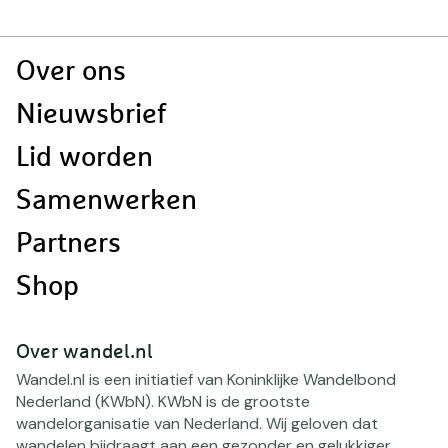
Doormat
Over ons
navigatie
Nieuwsbrief
Lid worden
Samenwerken
Partners
Shop
Over wandel.nl
Wandel.nl is een initiatief van Koninklijke Wandelbond
Nederland (KWbN). KWbN is de grootste
wandelorganisatie van Nederland. Wij geloven dat
wandelen bijdraagt aan een gezonder en gelukkiger