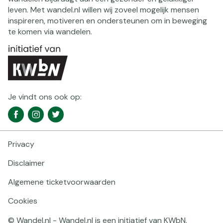
leven. Met wandel.nl willen wij zoveel mogelijk mensen
inspireren, motiveren en ondersteunen om in beweging
te komen via wandelen.
Je vindt ons ook op:
Social
Facebook
Instagram
Twitter
media
navigatie
Privacy
Footer
navigatie
Disclaimer
Algemene ticketvoorwaarden
Cookies
© Wandel.nl - Wandel.nl is een initiatief van KWbN.