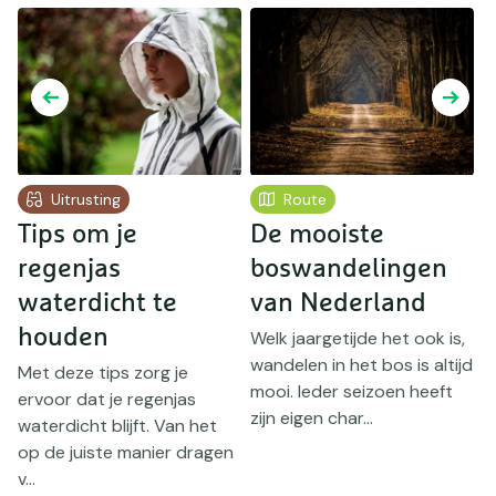
Uitrusting
Route
Tips om je
De mooiste
M
regenjas
boswandelingen
w
waterdicht te
van Nederland
m
houden
v
Welk jaargetijde het ook is,
wandelen in het bos is altijd
Met deze tips zorg je
mooi. Ieder seizoen heeft
ervoor dat je regenjas
G
zijn eigen char...
waterdicht blijft. Van het
d
op de juiste manier dragen
E
v...
d