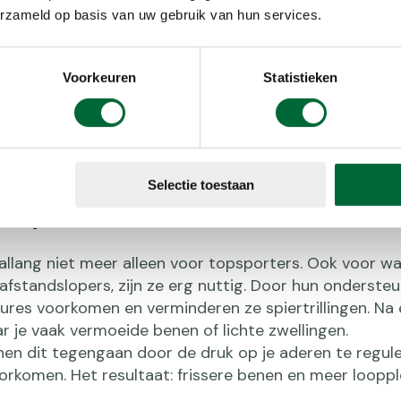
terechtkomen
erzameld op basis van uw gebruik van hun services.
ten goede komt
compressiekou
Voorkeuren
Statistieken
kunnen beteke
maak je een w
Selectie toestaan
mpressiekousen?
llang niet meer alleen voor topsporters. Ook voor wa
fstandslopers, zijn ze erg nuttig. Door hun onderste
ures voorkomen en verminderen ze spiertrillingen. Na
r je vaak vermoeide benen of lichte zwellingen.
n dit tegengaan door de druk op je aderen te regul
komen. Het resultaat: frissere benen en meer loopple