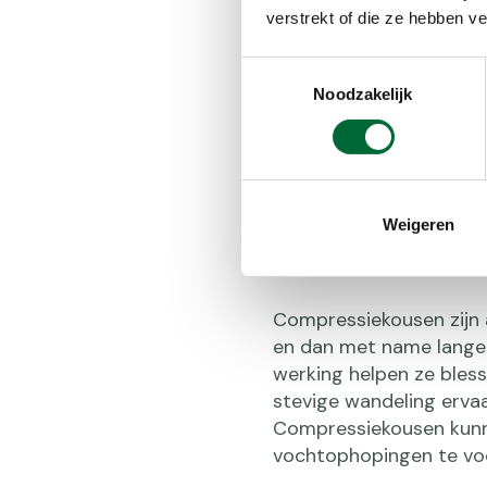
verstrekt of die ze hebben v
Toestemmingsselectie
Noodzakelijk
Weigeren
Waarom co
Compressiekousen zijn a
en dan met name langea
werking helpen ze bless
stevige wandeling ervaa
Compressiekousen kunne
vochtophopingen te voor