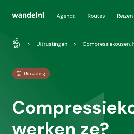
Agenda
Routes
Reizen
Hoofdnavigatie
Wandel
Uitrustingen
Compressiekousen, 
-
Home
Uitrusting
Compressieko
werken ze?