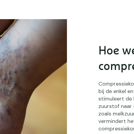
Hoe w
compr
Compressiekou
bij de enkel e
stimuleert de 
zuurstof naar 
zoals melkzuur
vermindert he
compressiekou