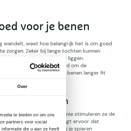
oed voor je benen
g wandelt, weet hoe belangrijk het is om goed
te zorgen. Zeker bij lange tochten kunnen
n overbelasting op de loer liggen.
sen zijn speciaal ontwikkeld om de
te bevorderen, waardoor je benen langer fit
ler herstellen.
Over
tere bloedstroom
leerde druk van enkel tot knie stimuleren ze de
 media te bieden en om ons
erug naar het hart. Dat zorgt ervoor dat
ze partners voor social
edingsstoffen efficiënter bij je spieren
nformatie die u aan ze heeft