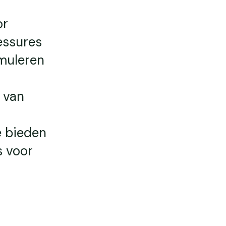
or
essures
imuleren
 van
e bieden
s voor