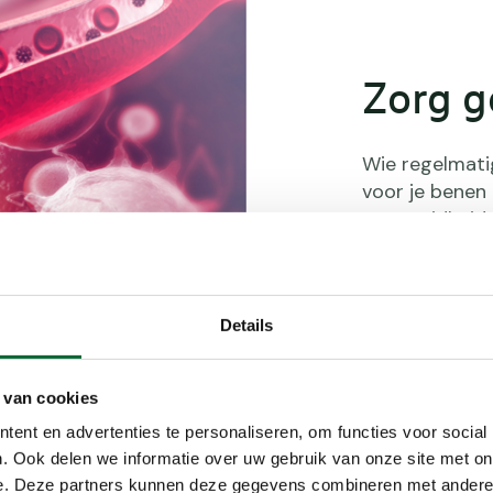
Zorg g
Wie regelmati
voor je benen 
vermoeidheid e
Compressiekou
doorbloeding 
blijven en snel
Details
Efficiën
 van cookies
Door gecontro
ent en advertenties te personaliseren, om functies voor social
bloedstroom t
. Ook delen we informatie over uw gebruik van onze site met on
udeen van Getty Images)
zuurstof en vo
e. Deze partners kunnen deze gegevens combineren met andere i