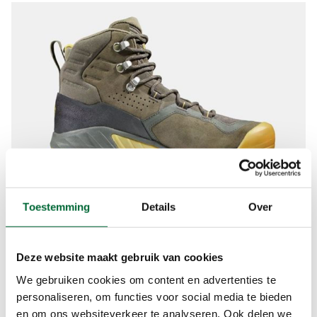
Toestemming
Details
Over
Mammut Sapuen High Gtx. (Foto: © Bever)
Beste wandelschoenen dames:
Deze website maakt gebruik van cookies
categorie B
We gebruiken cookies om content en advertenties te
Meindl Borneo 2 MFS
personaliseren, om functies voor social media te bieden
Hanwag Tatra ll Lady GTX
en om ons websiteverkeer te analyseren. Ook delen we