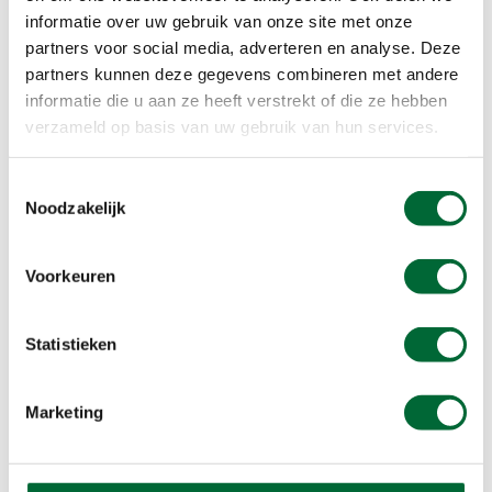
informatie over uw gebruik van onze site met onze
Mammut Sapuen High GTX
partners voor social media, adverteren en analyse. Deze
partners kunnen deze gegevens combineren met andere
Bekijk alle wandelschoenen dames
informatie die u aan ze heeft verstrekt of die ze hebben
verzameld op basis van uw gebruik van hun services.
Waar moet je op letten bij het
Toestemmingsselectie
Noodzakelijk
kopen van nieuwe dames
wandelschoenen?
Voorkeuren
Om de beste dames wandelschoenen te kopen, is
het belangrijk om op een aantal zaken te letten:
Statistieken
Pasvorm
Zool
Marketing
Waterdicht
Gewicht