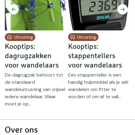
Uitrusting
Uitrusting
Kooptips:
Kooptips:
K
dagrugzakken
stappentellers
h
voor wandelaars
voor wandelaars
v
De dagrugzak behoort tot
Een stappenteller is een
de standaard
handig hulpmiddel als je wilt
E
wandeluitrusting van vrijwel
wandelen om fitter te
b
iedere wandelaar. Waar
worden of om af te vall...
w
moet je op...
j
Doormat
Over ons