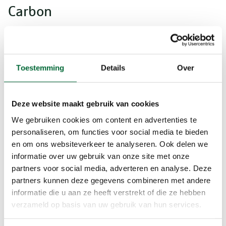
Carbon
Carbon is relatief duur, maar hoe hoger het
carbongehalte hoe beter de schokken
opgevangen worden. Mensen met klachten
hebben dus baat bij nordic walking stokken met
Toestemming
Details
Over
een zo hoog mogelijk carbongehalte. Soms hoor
je dat carbon stokken weliswaar zeer sterk en
Deze website maakt gebruik van cookies
stijf zijn in de lengte richting maar dat zij
dwarskrachten slecht zouden verdragen. Full
We gebruiken cookies om content en advertenties te
carbon poles zouden daarom eerder breken. In de
personaliseren, om functies voor social media te bieden
praktijk zijn daar echter weinig voorbeelden van.
en om ons websiteverkeer te analyseren. Ook delen we
informatie over uw gebruik van onze site met onze
partners voor social media, adverteren en analyse. Deze
Aluminium
partners kunnen deze gegevens combineren met andere
informatie die u aan ze heeft verstrekt of die ze hebben
Aluminium nordic walking stokken zijn zwaarder,
verzameld op basis van uw gebruik van hun services.
maar op zich wel geschikt voor mensen die
verder geen klachten hebben. Aluminium stokken