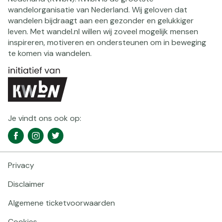
wandelorganisatie van Nederland. Wij geloven dat
wandelen bijdraagt aan een gezonder en gelukkiger
leven. Met wandel.nl willen wij zoveel mogelijk mensen
inspireren, motiveren en ondersteunen om in beweging
te komen via wandelen.
Je vindt ons ook op:
Social
Facebook
Instagram
Twitter
media
navigatie
Privacy
Footer
navigatie
Disclaimer
Algemene ticketvoorwaarden
Cookies