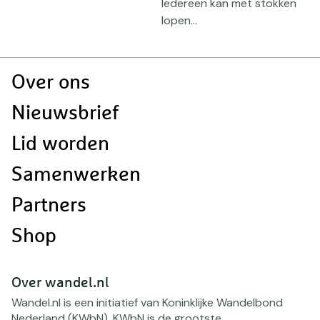
Iedereen kan met stokken
lopen...
Doormat
Over ons
navigatie
Nieuwsbrief
Lid worden
Samenwerken
Partners
Shop
Over wandel.nl
Wandel.nl is een initiatief van Koninklijke Wandelbond
Nederland (KWbN). KWbN is de grootste