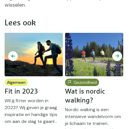
wisselen.
Lees ook
Algemeen
Gezondheid
Fit in 2023
Wat is nordic
walking?
Wil jij fitter worden in
W
2023? Wij geven je graag
g
Nordic walking is een
inspiratie en handige tips
g
intensieve wandelvorm om
om aan de slag te gaan!...
w
je lichaam te trainen.