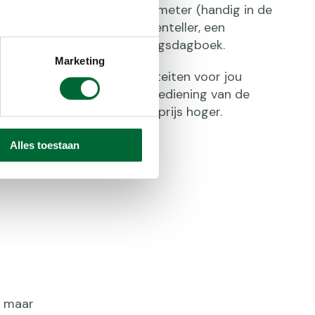
Denk daarbij aan een hoogtemeter (handig in de
ompas, een gps, een stappenteller, een
ergieverbruik of een trainingsdagboek.
Marketing
f welke van deze functionaliteiten voor jou
uikbaar zijn. Het maakt de bediening van de
 complexer en de aanschafprijs hoger.
Alles toestaan
, maar