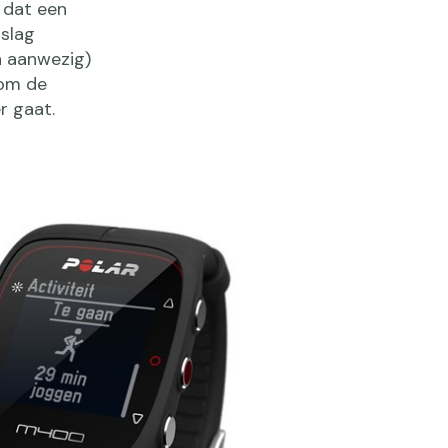
 dat een
tslag
n aanwezig)
 om de
r gaat.