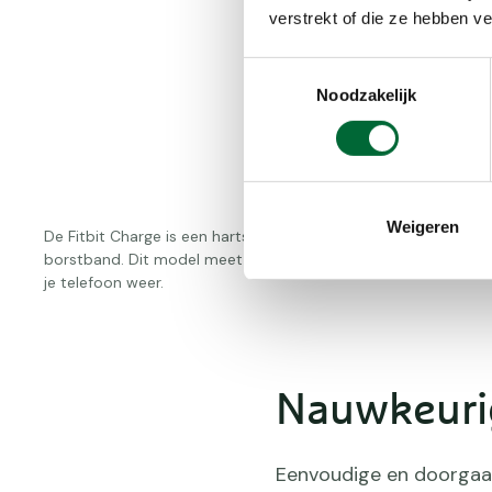
verstrekt of die ze hebben v
Toestemmingsselectie
Noodzakelijk
Weigeren
De Fitbit Charge is een hartslagmeter met een geïntegreerde 
borstband. Dit model meet ook je slaappatroon, traptreden
je telefoon weer.
Nauwkeurig
Eenvoudige en doorgaa