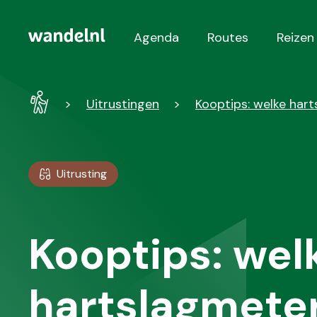
Agenda
Routes
Reizen
Hoofdnavigatie
Wandel
Uitrustingen
Kooptips: welke har
-
Home
Uitrusting
Kooptips: wel
hartslagmeter