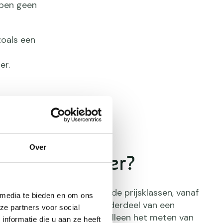
bben geen
zoals een
er.
Over
hartslagmeter?
 zijn te koop in verschillende prijsklassen, vanaf
 media te bieden en om ons
jes, en zijn steeds vaker onderdeel van een
ze partners voor social
eer functionaliteiten dan alleen het meten van
nformatie die u aan ze heeft