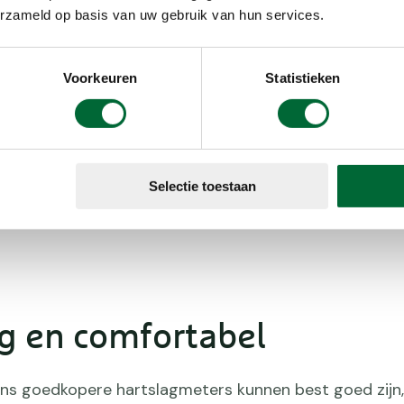
de hartslag. 
erzameld op basis van uw gebruik van hun services.
bergen), een k
stopwatch, en
Voorkeuren
Statistieken
Vraag jezelf a
persoonlijk br
hartslagmeter
Selectie toestaan
sensor op de pols, dus zonder
 en geeft inkomende oproepen van
 en comfortabel
ns goedkopere hartslagmeters kunnen best goed zijn