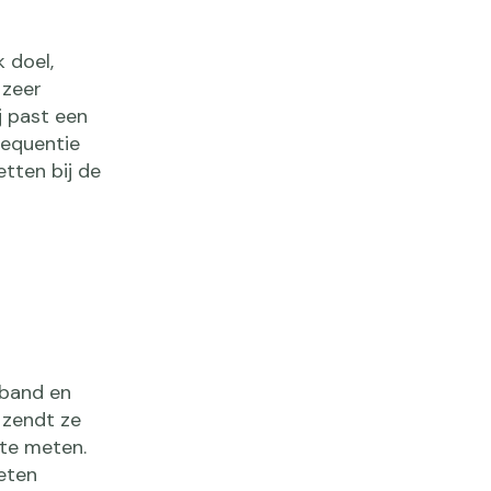
 doel,
 zeer
j past een
requentie
tten bij de
tband en
 zendt ze
 te meten.
eten