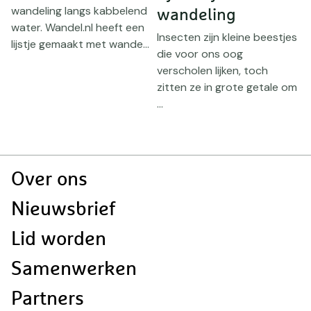
wandeling langs kabbelend
wandeling
water. Wandel.nl heeft een
d
Insecten zijn kleine beestjes
lijstje gemaakt met wande...
die voor ons oog
I
verscholen lijken, toch
b
zitten ze in grote getale om
w
...
in
Doormat
Over ons
navigatie
Nieuwsbrief
Lid worden
Samenwerken
Partners