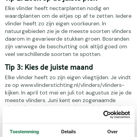
Elke vlinder heeft nectarplanten nodig en
waardplanten om de eitjes op af te zetten. Iedere
vlinder heeft zo zijn eigen voorkeuren. In
natuurgebieden zie je de meeste soorten vlinders
daarom in gevarieerde stukken groen. Bosranden
zijn vanwege de beschutting ook altijd goed om
veel verschillende soorten te spotten.
Tip 3: Kies de juiste maand
Elke vlinder heeft zo zijn eigen vliegtijden. Je vindt
ze op www.vlinderstichting.nl/vlinders/vlinders-
kijken. In april tot mei en juli tot augustus zie je de
meeste vlinders. Juni kent een zogenaamde
vlinderdip: dan zitten veel vlinders in het stadium
van ei tot rups tot pop.
Tip 4: Let op het weer
Toestemming
Details
Over