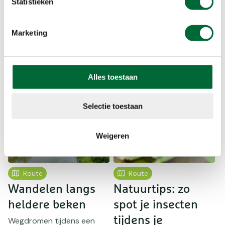
Statistieken
Marketing
Duinparelmoervlinder
Lees ook
Alles toestaan
Selectie toestaan
Weigeren
Route
Route
Wandelen langs
Natuurtips: zo
heldere beken
spot je insecten
tijdens je
l
Wegdromen tijdens een