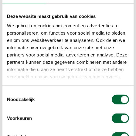
Vlinders zijn koudbloedig en dus echte
zonaanbidders. Ga bij voorkeur op pad op een
zonnige dag, tussen tien uur in de ochtend en vijf
Deze website maakt gebruik van cookies
uur in de namiddag.
We gebruiken cookies om content en advertenties te
personaliseren, om functies voor social media te bieden
Tip 5: Beweeg langzaam…
en om ons websiteverkeer te analyseren. Ook delen we
Wil je vlinders van dichtbij bekijken, benader hen
informatie over uw gebruik van onze site met onze
dan langzaam, want bij bewegingen fladderen ze
partners voor social media, adverteren en analyse. Deze
er vaak snel vandoor. Het kan handig zijn om een
partners kunnen deze gegevens combineren met andere
informatie die u aan ze heeft verstrekt of die ze hebben
camera met macro-lens of een verrekijker mee te
verzameld op basis van uw gebruik van hun services.
nemen, zodat je ze van dichterbij kunt bekijken.
Toestemmingsselectie
Noodzakelijk
Voorkeuren